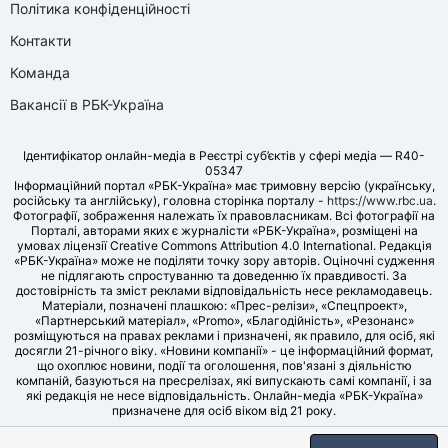
Політика конфіденційності
Контакти
Команда
Вакансії в РБК-Україна
Ідентифікатор онлайн-медіа в Реєстрі суб’єктів у сфері медіа — R40-
05347
Інформаційний портал «РБК-Україна» має тримовну версію (українську,
російську та англійську), головна сторінка порталу -
https://www.rbc.ua
.
Фотографії, зображення належать їх правовласникам. Всі фотографії на
Порталі, авторами яких є журналісти «РБК-Україна», розміщені на
умовах ліцензії Creative Commons Attribution 4.0 International. Редакція
«РБК-Україна» може не поділяти точку зору авторів. Оціночні судження
не підлягають спростуванню та доведенню їх правдивості. За
достовірність та зміст реклами відповідальність несе рекламодавець.
Матеріали, позначені плашкою: «Прес-релізи», «Спецпроект»,
«Партнерський матеріал», «Promo», «Благодійність», «Резонанс»
розміщуються на правах реклами і призначені, як правило, для осіб, які
досягли 21-річного віку. «Новини компанії» - це інформаційний формат,
що охоплює новини, події та оголошення, пов'язані з діяльністю
компаній, базуються на пресрелізах, які випускають самі компанії, і за
які редакція не несе відповідальність. Онлайн-медіа «РБК-Україна»
призначене для осіб віком від 21 року.
© LLC «UBT MEDIA», 2006-2026.