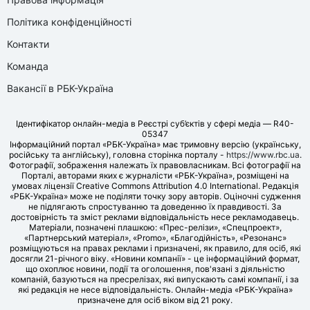
Політика конфіденційності
Контакти
Команда
Вакансії в РБК-Україна
Ідентифікатор онлайн-медіа в Реєстрі суб’єктів у сфері медіа — R40-
05347
Інформаційний портал «РБК-Україна» має тримовну версію (українську,
російську та англійську), головна сторінка порталу -
https://www.rbc.ua
.
Фотографії, зображення належать їх правовласникам. Всі фотографії на
Порталі, авторами яких є журналісти «РБК-Україна», розміщені на
умовах ліцензії Creative Commons Attribution 4.0 International. Редакція
«РБК-Україна» може не поділяти точку зору авторів. Оціночні судження
не підлягають спростуванню та доведенню їх правдивості. За
достовірність та зміст реклами відповідальність несе рекламодавець.
Матеріали, позначені плашкою: «Прес-релізи», «Спецпроект»,
«Партнерський матеріал», «Promo», «Благодійність», «Резонанс»
розміщуються на правах реклами і призначені, як правило, для осіб, які
досягли 21-річного віку. «Новини компанії» - це інформаційний формат,
що охоплює новини, події та оголошення, пов'язані з діяльністю
компаній, базуються на пресрелізах, які випускають самі компанії, і за
які редакція не несе відповідальність. Онлайн-медіа «РБК-Україна»
призначене для осіб віком від 21 року.