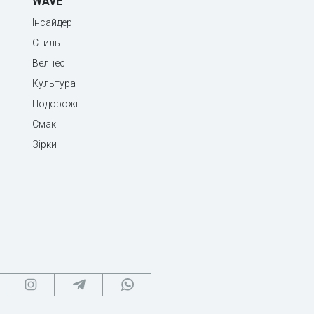
WAVE
Інсайдер
Стиль
Велнес
Культура
Подорожі
Смак
Зірки