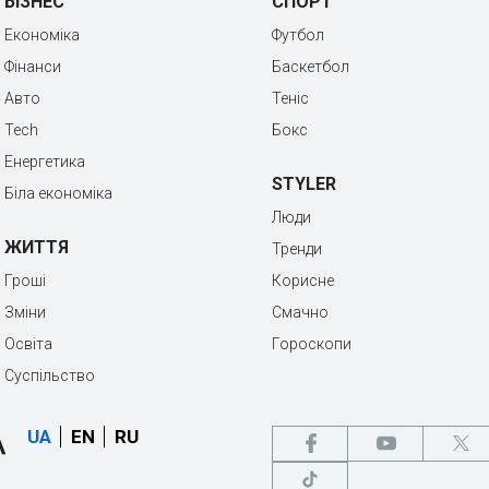
БІЗНЕС
СПОРТ
Економіка
Футбол
Фінанси
Баскетбол
Авто
Теніс
Tech
Бокс
Енергетика
STYLER
Біла економіка
Люди
ЖИТТЯ
Тренди
Гроші
Корисне
Зміни
Смачно
Освіта
Гороскопи
Суспільство
UA
EN
RU