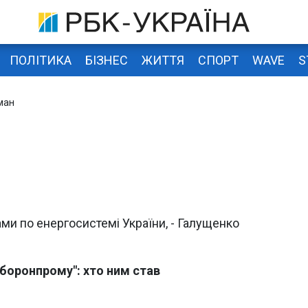
ПОЛІТИКА
БІЗНЕС
ЖИТТЯ
СПОРТ
WAVE
S
ман
ми по енергосистемі України, - Галущенко
оборонпрому": хто ним став