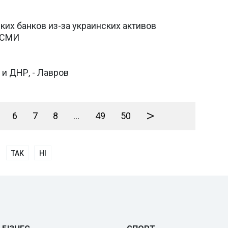
их банков из-за украинских активов
- СМИ
и ДНР, - Лавров
>
6
7
8
...
49
50
ТАК
НІ