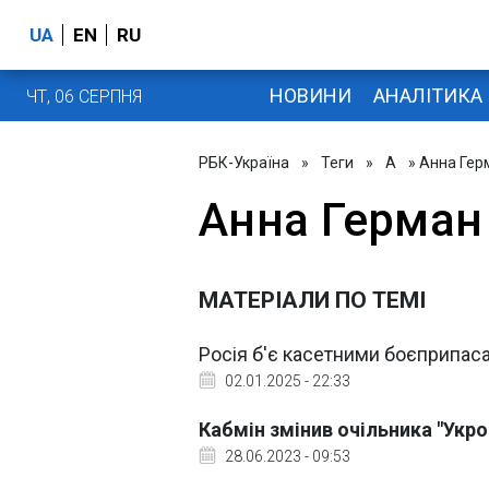
UA
EN
RU
НОВИНИ
АНАЛІТИКА
ЧТ, 06 СЕРПНЯ
РБК-Україна
»
Теги
»
А
» Анна Гер
Анна Герман
МАТЕРІАЛИ ПО ТЕМІ
Росія б'є касетними боєприпаса
02.01.2025 - 22:33
Кабмін змінив очільника "Укр
28.06.2023 - 09:53