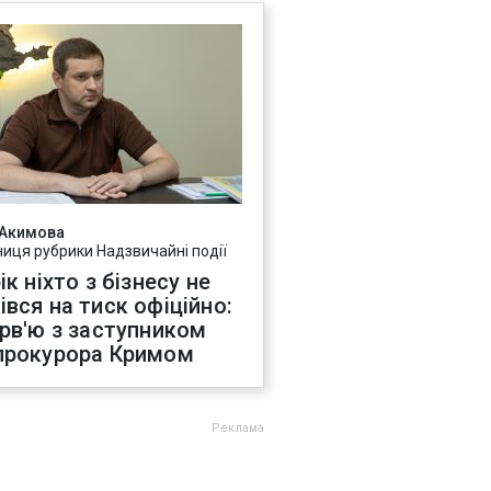
 Акимова
ниця рубрики Надзвичайні події
ік ніхто з бізнесу не
івся на тиск офіційно:
ерв'ю з заступником
прокурора Кримом