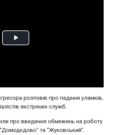
Play
Video
гресора розповів про падіння уламків,
іалістів екстрених служб.
явили про введення обмежень на роботу
 "Домодєдово" та "Жуковський".