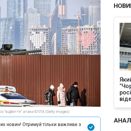
НОВИ
Яки
"Чо
рос
від
о "відбиття" атаки БПЛА (Getty Images)
АНАЛ
их новин! Отримуй тільки важливе з