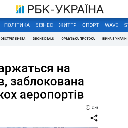
ПОЛІТИКА
БІЗНЕС
ЖИТТЯ
СПОРТ
WAVE
S
ОБСТРІЛ КИЄВА
DRONE DEALS
ОРМУЗЬКА ПРОТОКА
ВІЙНА В УКРАЇНІ
каржаться на
в, заблокована
кох аеропортів
2 хв