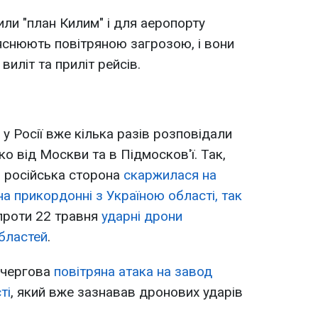
или "план Килим" і для аеропорту
яснюють повітряною загрозою, і вони
иліт та приліт рейсів.
 у Росії вже кілька разів розповідали
ко від Москви та в Підмосков'ї. Так,
я російська сторона
скаржилася на
а прикордонні з Україною області, так
 проти 22 травня
ударні дрони
областей
.
а чергова
повітряна атака на завод
ті
, який вже зазнавав дронових ударів