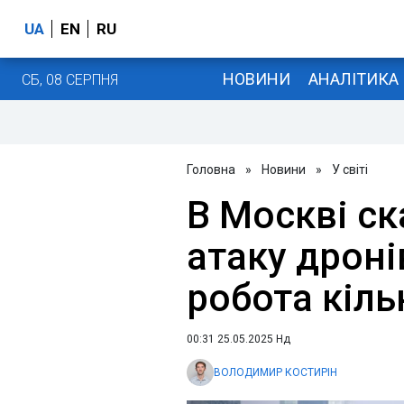
UA
EN
RU
НОВИНИ
АНАЛІТИКА
СБ, 08 СЕРПНЯ
Головна
»
Новини
»
У світі
В Москві с
атаку дроні
робота кіль
00:31 25.05.2025 Нд
ВОЛОДИМИР КОСТИРІН