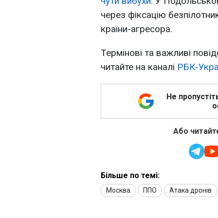
чути вибухи.
У Подольськом
через фіксацію безпілотникі
країни-агресора.
Термінові та важливі повід
читайте на каналі
РБК-Укра
Не пропустіт
о
Або читайте
Більше по темі:
Москва
ППО
Атака дронів