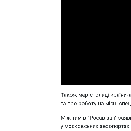
Також мер столиці країни-а
та про роботу на місці спец
Між тим в "Росавіації" за
у московських аеропортах