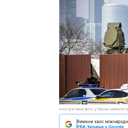
Ілюстративне фото: у Москві заявили пр
Вимкни хаос міжнародн
РБК-Україна у Google