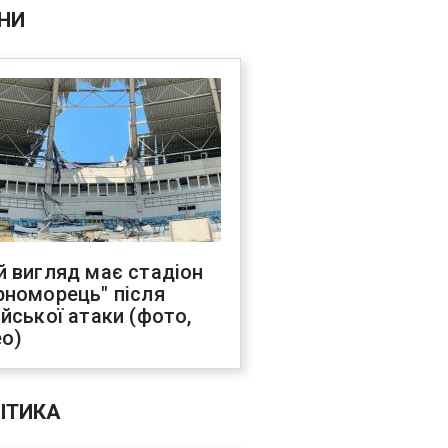
НИ
й вигляд має стадіон
рноморець" після
ійської атаки (фото,
ео)
ІТИКА