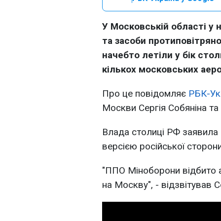
У Московській області у 
та засоби протиповітряно
начебто летіли у бік сто
кількох московських аеро
Про це повідомляє
РБК-Ук
Москви Сергія Собяніна та
Влада столиці РФ заявила п
версією російської сторони
"ППО Міноборони відбито а
на Москву", - відзвітував 