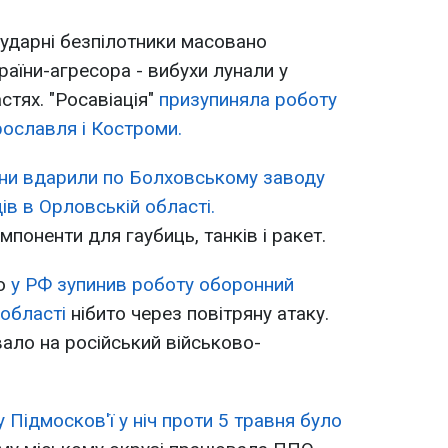
 ударні безпілотники масовано
країни-агресора - вибухи лунали у
стях. "Росавіація"
призупиняла роботу
рославля і Костроми.
ни вдарили по Болховському заводу
ів в Орловській області.
поненти для гаубиць, танків і ракет.
що
у РФ зупинив роботу оборонний
 області
нібито через повітряну атаку.
ало на російський військово-
у Підмосков'ї у ніч проти 5 травня було