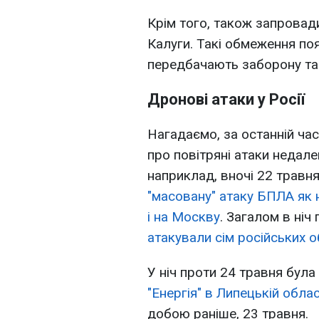
Крім того, також запровад
Калуги. Такі обмеження по
передбачають заборону та в
Дронові атаки у Росії
Нагадаємо, за останній час
про повітряні атаки недале
наприклад, вночі 22 травн
"масовану" атаку БПЛА як н
і на Москву
. Загалом в ніч
атакували сім російських 
У ніч проти 24 травня бул
"Енергія" в Липецькій облас
добою раніше, 23 травня.