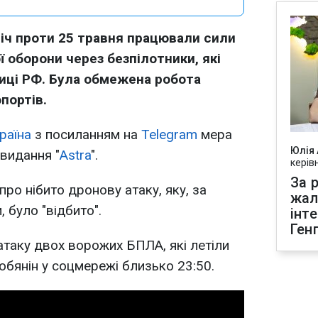
ніч проти 25 травня працювали сили
ї оборони через безпілотники, які
лиці РФ. Була обмежена робота
портів.
раїна
з посиланням на
Telegram
мера
Юлія
 видання "
Astra
".
керів
За р
ро нібито дронову атаку, яку, за
жал
, було "відбито".
інт
Ген
таку двох ворожих БПЛА, які летіли
Собянін у соцмережі близько 23:50.