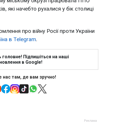
у міському окрузі працювала ППО
в, які начебто рухалися у бік столиці
омлення про війну Росії проти України
їна в Telegram
.
ь головне! Підпишіться на наші
новлення в Google!
 нас там, де вам зручно!