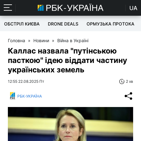
UA
ОБСТРІЛ КИЄВА
DRONE DEALS
ОРМУЗЬКА ПРОТОКА
Головна
»
Новини
»
Війна в Україні
Каллас назвала "путінською
пасткою" ідею віддати частину
українських земель
12:55 22.08.2025 Пт
2 хв
РБК-УКРАЇНА