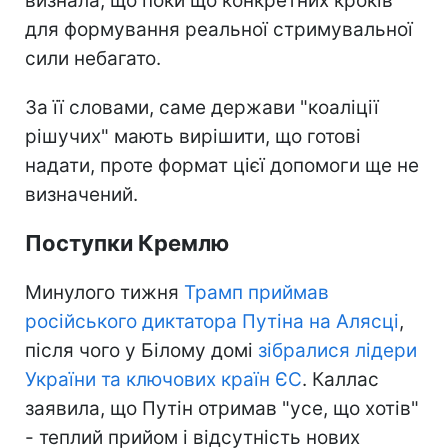
визнала, що поки що конкретних кроків
для формування реальної стримувальної
сили небагато.
За її словами, саме держави "коаліції
рішучих" мають вирішити, що готові
надати, проте формат цієї допомоги ще не
визначений.
Поступки Кремлю
Минулого тижня
Трамп приймав
російського диктатора Путіна на Алясці
,
після чого у Білому домі
зібралися лідери
України та ключових країн ЄС
. Каллас
заявила, що Путін отримав "усе, що хотів"
- теплий прийом і відсутність нових