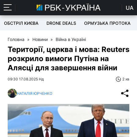
UA
ОБСТРІЛ КИЄВА
DRONE DEALS
ОРМУЗЬКА ПРОТОКА
Головна
»
Новини
»
Війна в Україні
Території, церква і мова: Reuters
розкрило вимоги Путіна на
Алясці для завершення війни
09:30 17.08.2025 Нд
2 хв
НАТАЛІЯ ЮРЧЕНКО