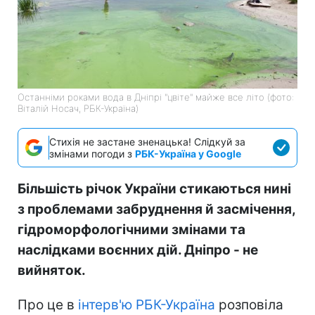
Останніми роками вода в Дніпрі "цвіте" майже все літо (фото:
Віталій Носач, РБК-Україна)
Стихія не застане зненацька! Слідкуй за
змінами погоди з
РБК-Україна у Google
Більшість річок України стикаються нині
з проблемами забруднення й засмічення,
гідроморфологічними змінами та
наслідками воєнних дій. Дніпро - не
вийняток.
Про це в
інтерв'ю РБК-Україна
розповіла