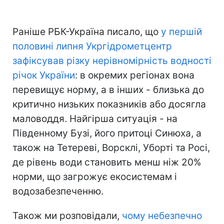
Раніше РБК-Україна писало, що
у першій
половині липня Укргідрометцентр
зафіксував різку нерівномірність водності
річок України
: в окремих регіонах вона
перевищує норму, а в інших - близька до
критично низьких показників або досягла
маловоддя. Найгірша ситуація - на
Південному Бузі, його притоці Синюха, а
також на Тетереві, Ворсклі, Уборті та Росі,
де рівень води становить менш ніж 20%
норми, що загрожує екосистемам і
водозабезпеченню.
Також ми розповідали,
чому небезпечно