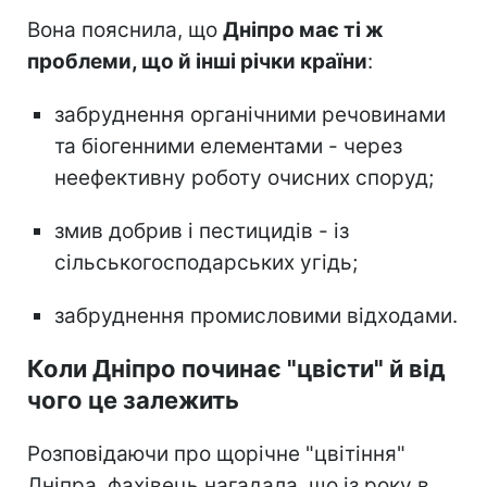
Вона пояснила, що
Дніпро має ті ж
проблеми, що й інші річки країни
:
забруднення органічними речовинами
та біогенними елементами - через
неефективну роботу очисних споруд;
змив добрив і пестицидів - із
сільськогосподарських угідь;
забруднення промисловими відходами.
Коли Дніпро починає "цвісти" й від
чого це залежить
Розповідаючи про щорічне "цвітіння"
Дніпра, фахівець нагадала, що із року в