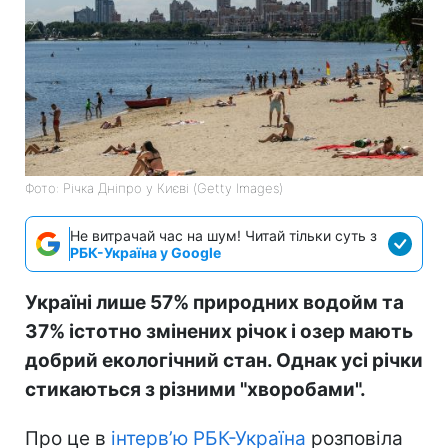
Фото: Річка Дніпро у Києві (Getty Images)
Не витрачай час на шум! Читай тільки суть з
РБК-Україна у Google
Україні лише 57% природних водойм та
37% істотно змінених річок і озер мають
добрий екологічний стан. Однак усі річки
стикаються з різними "хворобами".
Про це в
інтерв’ю РБК-Україна
розповіла