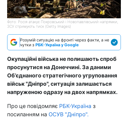
Фото: Росія атакує Покровський і Новопавлівський напрямки,
ЗСУ стримують тиск (Getty Images)
Розумій ситуацію на фронті через факти, а не
чутки з
РБК-Україна у Google
Окупаційні війська не полишають спроб
просунутися на Донеччині. За даними
Об’єднаного стратегічного угруповання
військ "Дніпро", ситуація залишається
напруженою одразу на двох напрямках.
Про це повідомляє
РБК-Україна
з
посиланням на
ОСУВ "Дніпро".