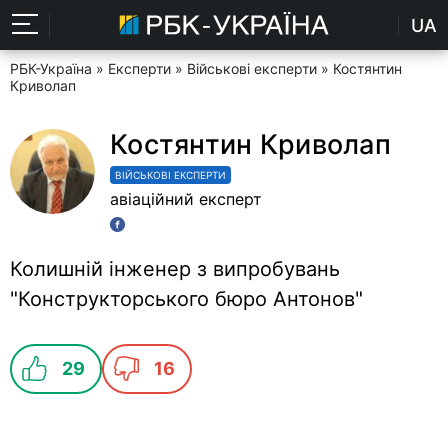
UA
РБК-Україна
»
Експерти
»
Військові експерти
» Костянтин
Криволап
Костянтин Криволап
ВІЙСЬКОВІ ЕКСПЕРТИ
авіаційний експерт
Колишній інженер з випробувань
"Конструкторського бюро Антонов"
29
16