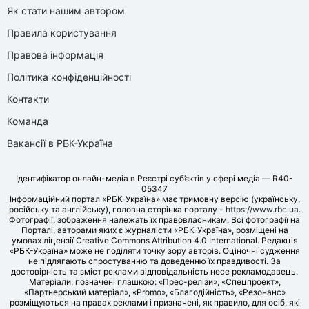
Як стати нашим автором
Правила користування
Правова інформація
Політика конфіденційності
Контакти
Команда
Вакансії в РБК-Україна
Ідентифікатор онлайн-медіа в Реєстрі суб’єктів у сфері медіа — R40-
05347
Інформаційний портал «РБК-Україна» має тримовну версію (українську,
російську та англійську), головна сторінка порталу -
https://www.rbc.ua
.
Фотографії, зображення належать їх правовласникам. Всі фотографії на
Порталі, авторами яких є журналісти «РБК-Україна», розміщені на
умовах ліцензії Creative Commons Attribution 4.0 International. Редакція
«РБК-Україна» може не поділяти точку зору авторів. Оціночні судження
не підлягають спростуванню та доведенню їх правдивості. За
достовірність та зміст реклами відповідальність несе рекламодавець.
Матеріали, позначені плашкою: «Прес-релізи», «Спецпроект»,
«Партнерський матеріал», «Promo», «Благодійність», «Резонанс»
розміщуються на правах реклами і призначені, як правило, для осіб, які