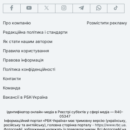
Про компанію
Розмістити рекламу
Редакційна політика і стандарти
Як стати нашим автором
Правила користування
Правова інформація
Політика конфіденційності
Контакти
Команда
Вакансії в РБК-Україна
Ідентифікатор онлайн-медіа в Реєстрі суб’єктів у сфері медіа — R40-
05347
Інформаційний портал «РБК-Україна» має тримовну версію (українську,
російську та англійську), головна сторінка порталу -
https://www.rbc.ua
.
Фотографії, зображення належать їх правовласникам. Всі фотографії на