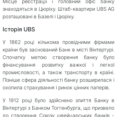
Місце реєстрації і головний офіс банку
знаходяться в Цюріху. Штаб-квартири UBS AG
розташовані в Базелі і Цюріху.
Історія UBS
У 1862 році кількома провідними фірмами
країни був заснований Банк в місті Вінтертурі.
Спочатку метою створення банку було
фінансування розвитку важкої і легкої
промисловості, а також транспорту в країні.
Пізніше сфера діяльності банку розширилася і
охопила страхування і ринок цінних паперів.
У 1912 році було здійснено злиття Банку в
Вінтертурі з Банком Тоггенбурга, що призвело
до створення Союзу швейцарських банків -