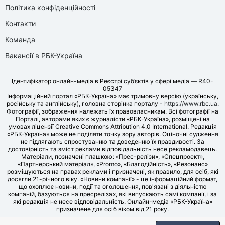
Політика конфіденційності
Контакти
Команда
Вакансії в РБК-Україна
Ідентифікатор онлайн-медіа в Реєстрі суб’єктів у сфері медіа — R40-
05347
Інформаційний портал «РБК-Україна» має тримовну версію (українську,
російську та англійську), головна сторінка порталу -
https://www.rbc.ua
.
Фотографії, зображення належать їх правовласникам. Всі фотографії на
Порталі, авторами яких є журналісти «РБК-Україна», розміщені на
умовах ліцензії Creative Commons Attribution 4.0 International. Редакція
«РБК-Україна» може не поділяти точку зору авторів. Оціночні судження
не підлягають спростуванню та доведенню їх правдивості. За
достовірність та зміст реклами відповідальність несе рекламодавець.
Матеріали, позначені плашкою: «Прес-релізи», «Спецпроект»,
«Партнерський матеріал», «Promo», «Благодійність», «Резонанс»
розміщуються на правах реклами і призначені, як правило, для осіб, які
досягли 21-річного віку. «Новини компанії» - це інформаційний формат,
що охоплює новини, події та оголошення, пов'язані з діяльністю
компаній, базуються на пресрелізах, які випускають самі компанії, і за
які редакція не несе відповідальність. Онлайн-медіа «РБК-Україна»
призначене для осіб віком від 21 року.
© LLC «UBT MEDIA», 2006-2026.