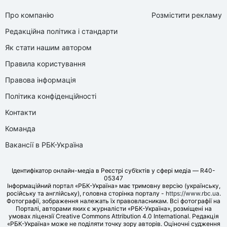
Про компанію
Розмістити рекламу
Редакційна політика і стандарти
Як стати нашим автором
Правила користування
Правова інформація
Політика конфіденційності
Контакти
Команда
Вакансії в РБК-Україна
Ідентифікатор онлайн-медіа в Реєстрі суб’єктів у сфері медіа — R40-
05347
Інформаційний портал «РБК-Україна» має тримовну версію (українську,
російську та англійську), головна сторінка порталу -
https://www.rbc.ua
.
Фотографії, зображення належать їх правовласникам. Всі фотографії на
Порталі, авторами яких є журналісти «РБК-Україна», розміщені на
умовах ліцензії Creative Commons Attribution 4.0 International. Редакція
«РБК-Україна» може не поділяти точку зору авторів. Оціночні судження