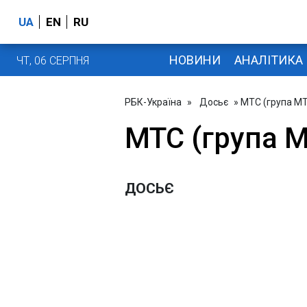
UA
EN
RU
НОВИНИ
АНАЛІТИКА
ЧТ, 06 СЕРПНЯ
РБК-Україна
»
Досьє
» МТС (група M
МТС (група 
ДОСЬЄ