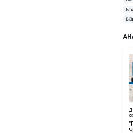
Вто
Вій
АН
Д
к
"
Ч