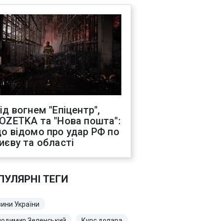
ід вогнем "Епіцентр",
OZETKA та "Нова пошта":
о відомо про удар РФ по
иєву та області
ПУЛЯРНІ ТЕГИ
ини України
лодимир Зеленський
Курс долара