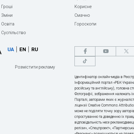
Гроші
Корисне
Зміни
Смачно
Освіта
Гороскопи
Суспільство
UA
EN
RU
Розмістити рекламу
Ідентифікатор онлайн-медіа в Реєстр
Інформаційний портал «РБК-Україна
російську та англійську), головна с
Фотографії, зображення належать ї
Порталі, авторами яких є журналіс
ліцензії Creative Commons Attributio
може не поділяти точку зору авторі
спростуванню та доведенню їх правд
відповідальність несе рекламодавец
релізи», «Спецпроект», «Партнерськи
«Резонанс» розміщуються на правах