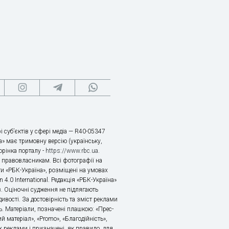
і суб’єктів у сфері медіа — R40-05347
» має тримовну версію (українську,
торінка порталу -
https://www.rbc.ua
.
х правовласникам. Всі фотографії на
ти «РБК-Україна», розміщені на умовах
n 4.0 International. Редакція «РБК-Україна»
в. Оціночні судження не підлягають
ивості. За достовірність та зміст реклами
ь. Матеріали, позначені плашкою: «Прес-
й матеріал», «Promo», «Благодійність»,
 реклами і призначені, як правило, для