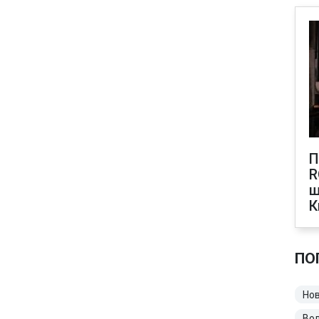
П
R
щ
К
ПО
Нов
Во