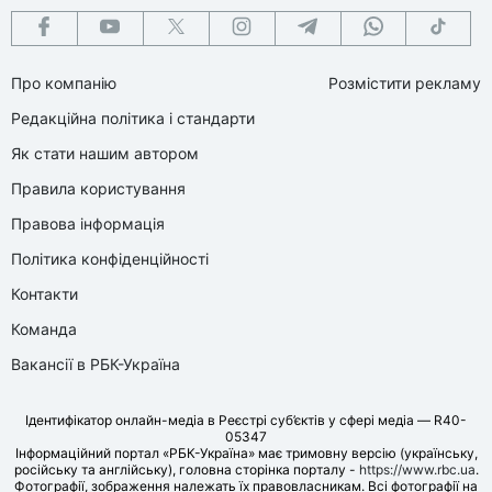
Про компанію
Розмістити рекламу
Редакційна політика і стандарти
Як стати нашим автором
Правила користування
Правова інформація
Політика конфіденційності
Контакти
Команда
Вакансії в РБК-Україна
Ідентифікатор онлайн-медіа в Реєстрі суб’єктів у сфері медіа — R40-
05347
Інформаційний портал «РБК-Україна» має тримовну версію (українську,
російську та англійську), головна сторінка порталу -
https://www.rbc.ua
.
Фотографії, зображення належать їх правовласникам. Всі фотографії на