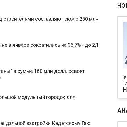
НО
д строителями составляют около 250 млн
е в январе сократились на 36,7% - до 2,1
тены" в сумме 160 млн долл. освоят
У
с
І
Н
большой модульный городок для
АН
кандальной застройки Кадетскому Гаю