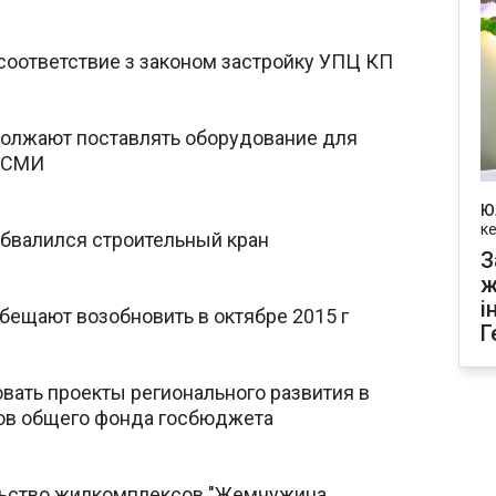
соответствие з законом застройку УПЦ КП
должают поставлять оборудование для
- СМИ
Ю
к
обвалился строительный кран
З
ж
і
обещают возобновить в октябре 2015 г
Г
вать проекты регионального развития в
дов общего фонда госбюджета
льство жилкомплексов "Жемчужина