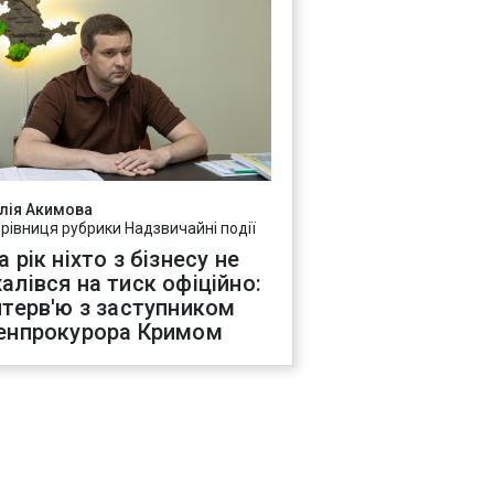
лія Акимова
ерівниця рубрики Надзвичайні події
а рік ніхто з бізнесу не
алівся на тиск офіційно:
нтерв'ю з заступником
енпрокурора Кримом