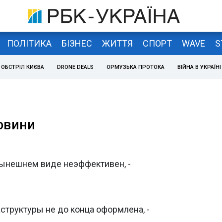
ПОЛІТИКА
БІЗНЕС
ЖИТТЯ
СПОРТ
WAVE
S
ОБСТРІЛ КИЄВА
DRONE DEALS
ОРМУЗЬКА ПРОТОКА
ВІЙНА В УКРАЇНІ
новини
нынешнем виде неэффективен, -
труктуры не до конца оформлена, -