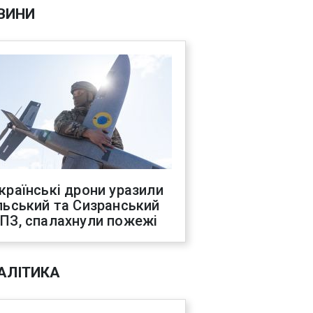
ВИНИ
країнські дрони уразили
льський та Сизранський
ПЗ, спалахнули пожежі
АЛІТИКА