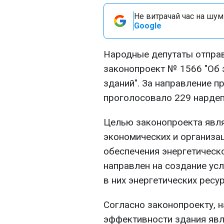
Не витрачай час на шум!
Google
Народные депутаты отправ
законопроект № 1566 "Об 
зданий". За направление п
проголосовало 229 нардеп
Целью законопроекта явля
экономических и организа
обеспечения энергетическ
направлен на создание ус
в них энергетических ресу
Согласно законопроекту, н
эффективности здания явл