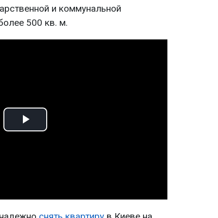
дарственной и коммунальной
олее 500 кв. м.
Play
Video
 надежно
снять квартиру
в Киеве на