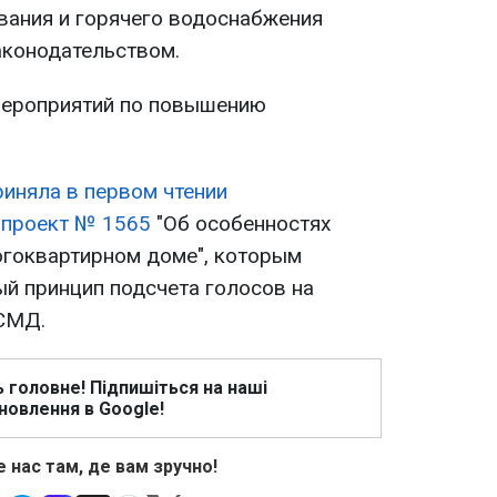
вания и горячего водоснабжения
аконодательством.
мероприятий по повышению
риняла в первом чтении
опроект № 1565
"Об особенностях
огоквартирном доме", которым
й принцип подсчета голосов на
СМД.
ь головне! Підпишіться на наші
новлення в Google!
 нас там, де вам зручно!