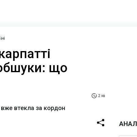
їні
карпатті
обшуки: що
2 хв
 вже втекла за кордон
АНАЛ