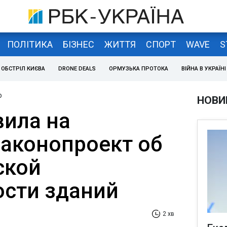
ПОЛІТИКА
БІЗНЕС
ЖИТТЯ
СПОРТ
WAVE
S
ОБСТРІЛ КИЄВА
DRONE DEALS
ОРМУЗЬКА ПРОТОКА
ВІЙНА В УКРАЇНІ
о
НОВИ
вила на
законопроект об
ской
сти зданий
2 хв