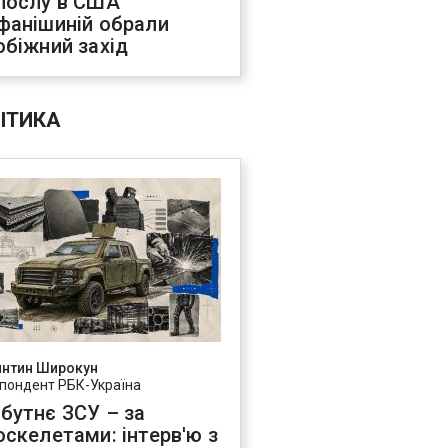
послу в США
фанішиній обрали
обіжний захід
ІТИКА
янтин Широкун
пондент РБК-Україна
бутнє ЗСУ – за
оскелетами: інтерв'ю з