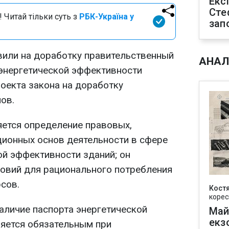
Екс
Сте
 Читай тільки суть з
РБК-Україна у
зап
или на доработку правительственный
АНАЛ
энергетической эффективности
роекта закона на доработку
ов.
ется определение правовых,
ционных основ деятельности в сфере
ой эффективности зданий; он
ловий для рационального потребления
рсов.
Кост
корес
аличие паспорта энергетической
Май
екз
яется обязательным при