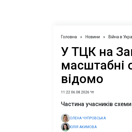
Головна
»
Новини
»
Війна в Укра
У ТЦК на За
масштабні 
відомо
11:22 06.08.2026 Чт
Частина учасників схеми
ОЛЕНА ЧУПРОВСЬКА
ЮЛІЯ АКИМОВА