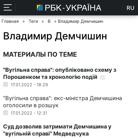
RU
Главная
»
Теги
»
В
» Владимир Демчишин
Владимир Демчишин
МАТЕРИАЛЫ ПО ТЕМЕ
"Вугільна справа": опубліковано схему з
Порошенком та хронологію подій
17.01.2022 - 18:29
"Вугільна справа": екс-міністра Демчишина
оголосили в розшук
17.01.2022 - 12:31
Суд дозволив затримати Демчишина у
"вугільній справі" Медведчука