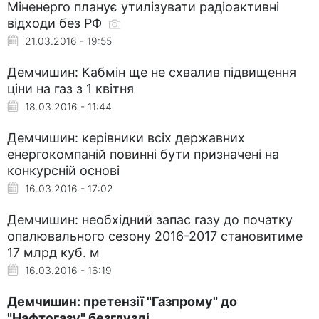
Міненерго планує утилізувати радіоактивні
відходи без РФ
21.03.2016 - 19:55
Демчишин: Кабмін ще не схвалив підвищення
ціни на газ з 1 квітня
18.03.2016 - 11:44
Демчишин: керівники всіх державних
енергокомпаній повинні бути призначені на
конкурсній основі
16.03.2016 - 17:02
Демчишин: необхідний запас газу до початку
опалювального сезону 2016-2017 становитиме
17 млрд куб. м
16.03.2016 - 16:19
Демчишин: претензії "Газпрому" до
"Нафтогазу" безглузді