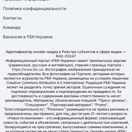
Политика конфиденциальности
Контакты
Команда
Вакансии в РБК-Украина
Идентификатор онлайн-медиа в Реестре субъектов в сфере медиа —
R40-05347
Информационный портал «РБК-Украина» имеет трехязычную версию
(украинскую, русскую и английскую), главная страница портала –
https://www.rbc.ua
. Фотографии, изображения принадлежат их
правообладателям. Все фотографии на Портале, авторами которых
являются журналисты РБК-Украина, размещены на условиях лицензии
Creative Commons Attribution 4.0 International. Редакция РБК-Украина
может не разделять точку зрения авторов. Оценочные суждения не
подлежат опровержению и подтверждению их правдивости. За
достоверность и содержание рекламы ответственность несет
рекламодатель. Материалы, обозначенные плашкой: "Пресс-релизы",
"Спецпроект", "Партнерский материал", "Promo",
"Благотворительность", "Резонанс" размещаются на правах рекламы и
предназначены, как правило, для лиц, достигших 21-летнего возраста.
«Новости компании» – это информационный формат, охватывающий
новости, события и объявления, связанные с деятельностью компаний,
базирующиеся на прессрелизах, выпускаемых самими компаниями, и
за которые редакция не несет ответственности. Онлайн-медиа «РБК-