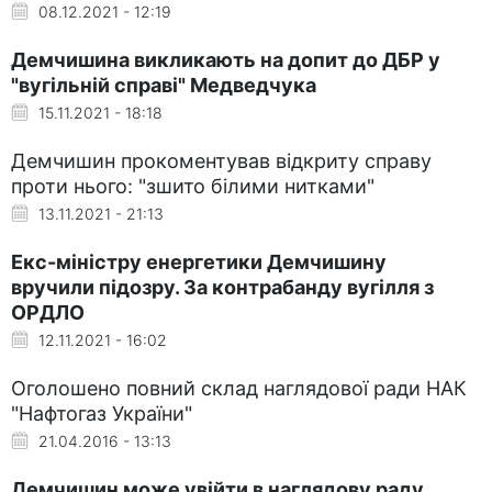
08.12.2021 - 12:19
Демчишина викликають на допит до ДБР у
"вугільній справі" Медведчука
15.11.2021 - 18:18
Демчишин прокоментував відкриту справу
проти нього: "зшито білими нитками"
13.11.2021 - 21:13
Екс-міністру енергетики Демчишину
вручили підозру. За контрабанду вугілля з
ОРДЛО
12.11.2021 - 16:02
Оголошено повний склад наглядової ради НАК
"Нафтогаз України"
21.04.2016 - 13:13
Демчишин може увійти в наглядову раду