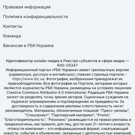
Правовая информация
Политика конфиденциальности
Контакты
Команда
Вакансии в РБК-Украина
Идентификатор онлайн-медиа в Реестре субъектов в сфере медиа —
R40-05347
Информационный портал «РБК-Украина» имеет трехязычную версию
(украинскую, русскую и английскую), главная страница портала –
https://www.rbc.ua
. Фотографии, изображения принадлежат их
правообладателям. Все фотографии на Портале, авторами которых
являются журналисты РБК-Украина, размещены на условиях лицензии
Creative Commons Attribution 4.0 International. Редакция РБК-Украина
может не разделять точку зрения авторов. Оценочные суждения не
подлежат опровержению и подтверждению их правдивости. За
достоверность и содержание рекламы ответственность несет
рекламодатель. Материалы, обозначенные плашкой: "Пресс-релизы",
"Спецпроект", "Партнерский материал", "Promo",
"Благотворительность", "Резонанс" размещаются на правах рекламы и
предназначены, как правило, для лиц, достигших 21-летнего возраста.
«Новости компании» – это информационный формат, охватывающий
новости, события и объявления, связанные с деятельностью компаний,