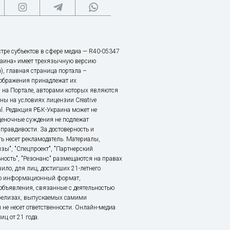
тре субъектов в сфере медиа — R40-05347
аина» имеет трехязычную версию
), главная страница портала –
зображения принадлежат их
 на Портале, авторами которых являются
ы на условиях лицензии Creative
nal. Редакция РБК-Украина может не
ценочные суждения не подлежат
правдивости. За достоверность и
ь несет рекламодатель. Материалы,
зы", "Спецпроект", "Партнерский
ьность", "Резонанс" размещаются на правах
ило, для лиц, достигших 21-летнего
это информационный формат,
объявления, связанные с деятельностью
релизах, выпускаемых самими
 не несет ответственности. Онлайн-медиа
ц от 21 года.