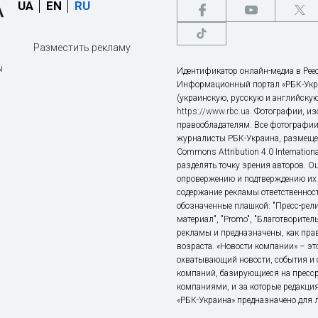
UA
EN
RU
Разместить рекламу
ы
Идентификатор онлайн-медиа в Реес
Информационный портал «РБК-Укр
(украинскую, русскую и английскую
https://www.rbc.ua
. Фотографии, и
правообладателям. Все фотографии
журналисты РБК-Украина, размещен
Commons Attribution 4.0 Internatio
разделять точку зрения авторов. О
опровержению и подтверждению их 
содержание рекламы ответственност
обозначенные плашкой: "Пресс-рели
материал", "Promo", "Благотворител
рекламы и предназначены, как прав
возраста. «Новости компании» – 
охватывающий новости, события и 
компаний, базирующиеся на пресс
компаниями, и за которые редакция
«РБК-Украина» предназначено для ли