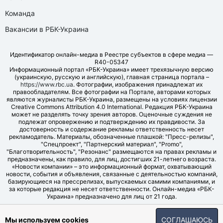
Команда
Вакансии в РБК-Украина
Идентификатор онлайн-медиа в Реестре субъектов в сфере медиа —
R40-05347
Информационный портал «РБК-Украина» имеет трехязычную версию
(украинскую, русскую и английскую), главная страница портала –
https://www.rbc.ua
. Фотографии, изображения принадлежат их
правообладателям. Все фотографии на Портале, авторами которых
являются журналисты РБК-Украина, размещены на условиях лицензии
Creative Commons Attribution 4.0 International. Редакция РБК-Украина
может не разделять точку зрения авторов. Оценочные суждения не
подлежат опровержению и подтверждению их правдивости. За
достоверность и содержание рекламы ответственность несет
рекламодатель. Материалы, обозначенные плашкой: "Пресс-релизы",
"Спецпроект", "Партнерский материал", "Promo",
"Благотворительность", "Резонанс" размещаются на правах рекламы и
предназначены, как правило, для лиц, достигших 21-летнего возраста.
«Новости компании» – это информационный формат, охватывающий
новости, события и объявления, связанные с деятельностью компаний,
базирующиеся на прессрелизах, выпускаемых самими компаниями, и
за которые редакция не несет ответственности. Онлайн-медиа «РБК-
Украина» предназначено для лиц от 21 года.
© LLC "UBT MEDIA", 2006-2026.
Мы используем cookies
СОГЛАШАЮСЬ