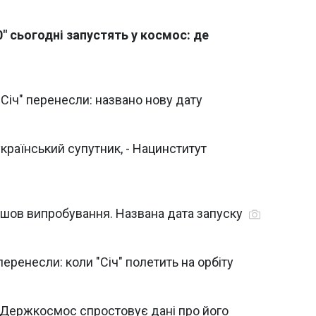
0" сьогодні запустять у космос: де
"Січ" перенесли: названо нову дату
країнський супутник, - Нацинститут
ойшов випробування. Названа дата запуску
еренесли: коли "Січ" полетить на орбіту
: Держкосмос спростовує дані про його