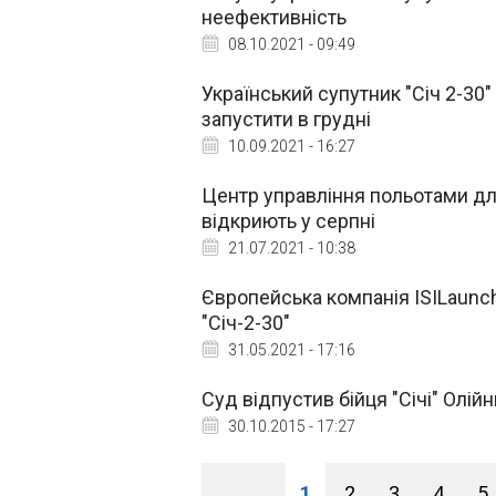
неефективність
08.10.2021 - 09:49
Український супутник "Січ 2-30
запустити в грудні
10.09.2021 - 16:27
Центр управління польотами для
відкриють у серпні
21.07.2021 - 10:38
Європейська компанія ISILaunc
"Січ-2-30"
31.05.2021 - 17:16
Суд відпустив бійця "Січі" Олій
30.10.2015 - 17:27
1
2
3
4
5