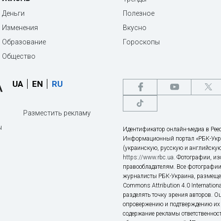
Деньги
Полезное
Изменения
Вкусно
Образование
Гороскопы
Общество
UA
EN
RU
Разместить рекламу
ы
Идентификатор онлайн-медиа в Реес
Информационный портал «РБК-Укр
(украинскую, русскую и английскую
https://www.rbc.ua
. Фотографии, и
правообладателям. Все фотографии
журналисты РБК-Украина, размещен
Commons Attribution 4.0 Internatio
разделять точку зрения авторов. О
опровержению и подтверждению их 
содержание рекламы ответственност