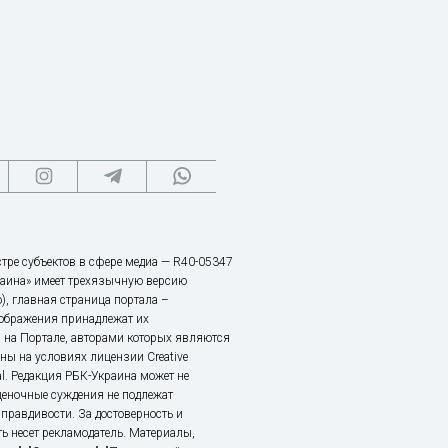
тре субъектов в сфере медиа — R40-05347
аина» имеет трехязычную версию
), главная страница портала –
зображения принадлежат их
 на Портале, авторами которых являются
ы на условиях лицензии Creative
nal. Редакция РБК-Украина может не
ценочные суждения не подлежат
правдивости. За достоверность и
ь несет рекламодатель. Материалы,