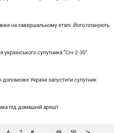
" вже на завершальному етапі. Його планують
 українського супутника "Січ-2-30"
h допоможе Україні запустити супутник
ника під домашній арешт
>
6
7
8
...
49
50