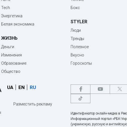
Tech
Бокс
Энергетика
STYLER
Белая экономика
Люди
ЖИЗНЬ
Тренды
Деньги
Полезное
Изменения
Вкусно
Образование
Гороскопы
Общество
UA
EN
RU
Разместить рекламу
ы
Идентификатор онлайн-медиа в Реес
Информационный портал «РБК-Укр
(украинскую, русскую и английскую