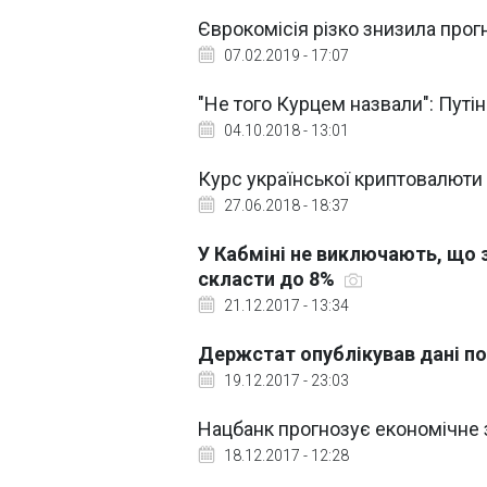
Єврокомісія різко знизила про
07.02.2019 - 17:07
"Не того Курцем назвали": Путі
04.10.2018 - 13:01
Курс української криптовалюти K
27.06.2018 - 18:37
У Кабміні не виключають, що 
скласти до 8%
21.12.2017 - 13:34
Держстат опублікував дані по 
19.12.2017 - 23:03
Нацбанк прогнозує економічне 
18.12.2017 - 12:28