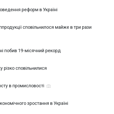
оведення реформ в Україні
ппродукції сповільнилося майже в три рази
їні побив 19-місячний рекорд
ку різко сповільнилися
осту в промисловості
кономічного зростання в Україні