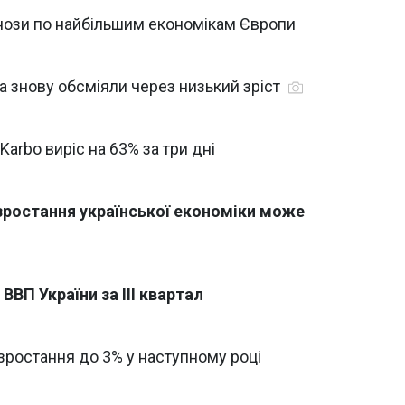
гнози по найбільшим економікам Європи
на знову обсміяли через низький зріст
arbo виріс на 63% за три дні
зростання української економіки може
ВВП України за III квартал
зростання до 3% у наступному році