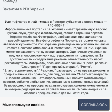
Команда
Вакансии в РБК-Украина
Идентификатор онлайн-медиа в Реестре субъектов в сфере медиа —
R40-05347
Информационный портал «РБК-Украина» имеет трехязычную версию
(украинскую, русскую и английскую), главная страница портала –
https://www.rbc.ua
. Фотографии, изображения принадлежат их
правообладателям. Все фотографии на Портале, авторами которых
являются журналисты РБК-Украина, размещены на условиях лицензии
Creative Commons Attribution 4.0 International. Редакция РБК-Украина
может не разделять точку зрения авторов. Оценочные суждения не
подлежат опровержению и подтверждению их правдивости. За
достоверность и содержание рекламы ответственность несет
рекламодатель. Материалы, обозначенные плашкой: "Пресс-релизы",
"Спецпроект", "Партнерский материал", "Promo",
"Благотворительность", "Резонанс" размещаются на правах рекламы и
предназначены, как правило, для лиц, достигших 21-летнего возраста.
«Новости компании» – это информационный формат, охватывающий
новости, события и объявления, связанные с деятельностью компаний,
базирующиеся на прессрелизах, выпускаемых самими компаниями, и
за которые редакция не несет ответственности. Онлайн-медиа «РБК-
Украина» предназначено для лиц от 21 года.
© LLC "UBT MEDIA", 2006-2026.
Мы используем cookies
СОГЛАШАЮСЬ