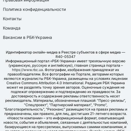
Политика конфиденциальности
Контакты
Команда
Вакансии в РБК-Украина
Идентификатор онлайн-медиа в Реестре субъектов в сфере медиа —
R40-05347
Информационный портал «РБК-Украина» имеет трехязычную версию
(украинскую, русскую и английскую), главная страница портала –
https://www.rbc.ua
. Фотографии, изображения принадлежат их
правообладателям. Все фотографии на Портале, авторами которых
являются журналисты РБК-Украина, размещены на условиях лицензии
Creative Commons Attribution 4.0 International. Редакция РБК-Украина
может не разделять точку зрения авторов. Оценочные суждения не
подлежат опровержению и подтверждению их правдивости. За
достоверность и содержание рекламы ответственность несет
рекламодатель. Материалы, обозначенные плашкой: "Пресс-релизы",
"Спецпроект", "Партнерский материал", "Promo",
"Благотворительность", "Резонанс" размещаются на правах рекламы и
предназначены, как правило, для лиц, достигших 21-летнего возраста.
«Новости компании» – это информационный формат, охватывающий
новости, события и объявления, связанные с деятельностью компаний,
базирующиеся на прессрелизах, выпускаемых самими компаниями, и