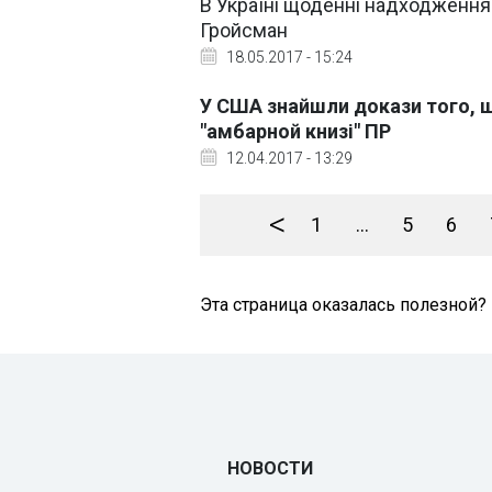
В Україні щоденні надходження 
Гройсман
18.05.2017 - 15:24
У США знайшли докази того, 
"амбарной книзі" ПР
12.04.2017 - 13:29
<
1
...
5
6
Эта страница оказалась полезной?
НОВОСТИ