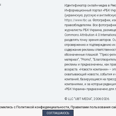
ы
Идентификатор онлайн-медиа в Реес
Информационный портал «РБК-Укр
(украинскую, русскую и английскую
https://www.rbc.ua
. Фотографии, и
правообладателям. Все фотографии
журналисты РБК-Украина, размещен
Commons Attribution 4.0 Internatio
разделять точку зрения авторов. О
опровержению и подтверждению их 
содержание рекламы ответственност
обозначенные плашкой: "Пресс-рели
материал", "Promo", "Благотворител
рекламы и предназначены, как прав
возраста. «Новости компании» – 
охватывающий новости, события и 
компаний, базирующиеся на пресс
компаниями, и за которые редакция
«РБК-Украина» предназначено для ли
© LLC "UBT MEDIA", 2006-2026.
мились с Политикой конфиденциальности, Правилами пользования сай
СОГЛАШАЮСЬ