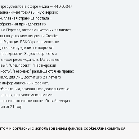
тре субъектов в сфере медиа — R40-05347
аина» имеет трехязычную версию
), главная страница портала –
зображения принадлежат их
 на Портале, авторами которых являются
ы на условиях лицензии Creative
nal. Редакция РБК-Украина может не
ценочные суждения не подлежат
правдивости. За достоверность и
ь несет рекламодатель. Материалы,
зы", "Спецпроект", "Партнерский
ьность", "Резонанс" размещаются на правах
ило, для лиц, достигших 21-летнего
это информационный формат,
объявления, связанные с деятельностью
релизах, выпускаемых самими
 не несет ответственности. Онлайн-медиа
ц от 21 года.
том и согласны с использованием файлов cookie.
Ознакомиться