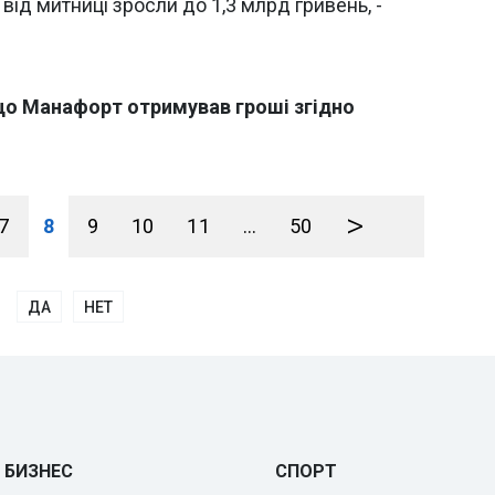
від митниці зросли до 1,3 млрд гривень, -
що Манафорт отримував гроші згідно
>
7
8
9
10
11
...
50
ДА
НЕТ
БИЗНЕС
СПОРТ