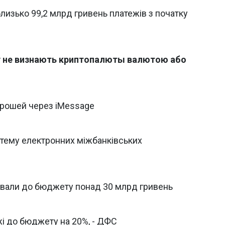
лизько 99,2 млрд гривень платежів з початку
у не визнають криптопалюты валютою або
 грошей через iMessage
тему електронних міжбанківських
ували до бюджету понад 30 млрд гривень
жі до бюджету на 20%, - ДФС