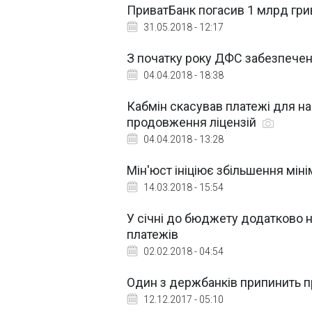
ПриватБанк погасив 1 млрд гр
31.05.2018 - 12:17
З початку року ДФС забезпечен
04.04.2018 - 18:38
Кабмін скасував платежі для на
продовження ліцензій
04.04.2018 - 13:28
Мін'юст ініціює збільшення мін
14.03.2018 - 15:54
У січні до бюджету додатково 
платежів
02.02.2018 - 04:54
Один з держбанків припинить пр
12.12.2017 - 05:10