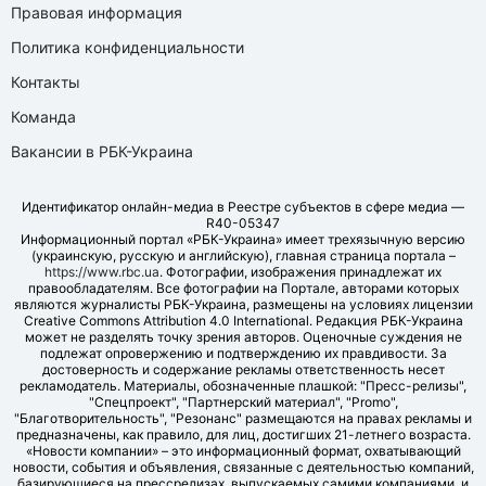
Правовая информация
Политика конфиденциальности
Контакты
Команда
Вакансии в РБК-Украина
Идентификатор онлайн-медиа в Реестре субъектов в сфере медиа —
R40-05347
Информационный портал «РБК-Украина» имеет трехязычную версию
(украинскую, русскую и английскую), главная страница портала –
https://www.rbc.ua
. Фотографии, изображения принадлежат их
правообладателям. Все фотографии на Портале, авторами которых
являются журналисты РБК-Украина, размещены на условиях лицензии
Creative Commons Attribution 4.0 International. Редакция РБК-Украина
может не разделять точку зрения авторов. Оценочные суждения не
подлежат опровержению и подтверждению их правдивости. За
достоверность и содержание рекламы ответственность несет
рекламодатель. Материалы, обозначенные плашкой: "Пресс-релизы",
"Спецпроект", "Партнерский материал", "Promo",
"Благотворительность", "Резонанс" размещаются на правах рекламы и
предназначены, как правило, для лиц, достигших 21-летнего возраста.
«Новости компании» – это информационный формат, охватывающий
новости, события и объявления, связанные с деятельностью компаний,
базирующиеся на прессрелизах, выпускаемых самими компаниями, и