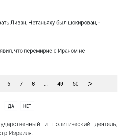
ать Ливан, Нетаньяху был шокирован, -
явил, что перемирие с Ираном не
>
6
7
8
...
49
50
ДА
НЕТ
ударственный и политический деятель,
тр Израиля.