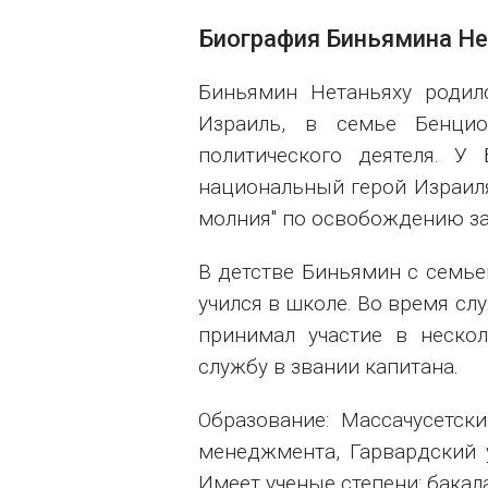
Биография Биньямина Не
Биньямин Нетаньяху родилс
Израиль, в семье Бенци
политического деятеля. У
национальный герой Израил
молния" по освобождению зал
В детстве Биньямин с семье
учился в школе. Во время с
принимал участие в нескол
службу в звании капитана.
Образование: Массачусетски
менеджмента, Гарвардский 
Имеет ученые степени: бакал