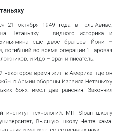
таньяху
я 21 октября 1949 года, в Тель-Авиве,
она Нетаньяху – видного историка и
 Биньямина еще двое братьев: Йони –
я, погибший во время операции "Шаровая
ожников, и Идо – врач и писатель.
й некоторое время жил в Америке, где он
лужбы в Армии обороны Израиля Нетаньяху
ьких боях, имел два ранения. Закончил
й институт технологий, MIT Sloan школу
университет, Высшую школу Челтенхэма.
авр наук и магистр естественных наук.