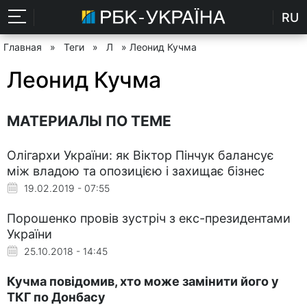
RU
Главная
»
Теги
»
Л
» Леонид Кучма
Леонид Кучма
МАТЕРИАЛЫ ПО ТЕМЕ
Олігархи України: як Віктор Пінчук балансує
між владою та опозицією і захищає бізнес
19.02.2019 - 07:55
Порошенко провів зустріч з екс-президентами
України
25.10.2018 - 14:45
Кучма повідомив, хто може замінити його у
ТКГ по Донбасу