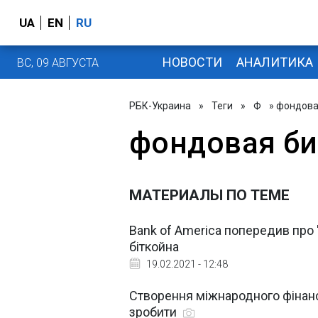
UA
EN
RU
НОВОСТИ
АНАЛИТИКА
ВС, 09 АВГУСТА
РБК-Украина
»
Теги
»
Ф
» фондова
фондовая б
МАТЕРИАЛЫ ПО ТЕМЕ
Bank of America попередив про 
біткойна
19.02.2021 - 12:48
Створення міжнародного фінанс
зробити