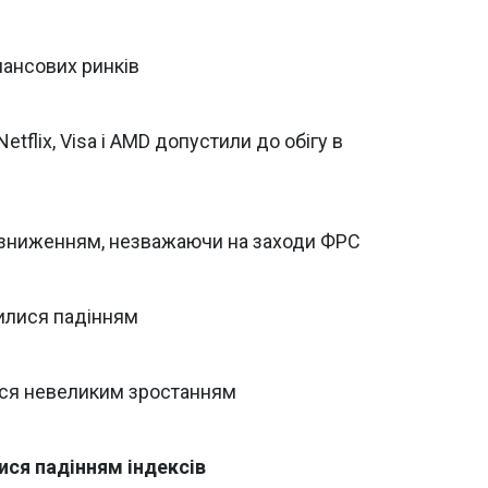
нансових ринків
 Netflix, Visa і AMD допустили до обігу в
я зниженням, незважаючи на заходи ФРС
рилися падінням
лися невеликим зростанням
ися падінням індексів