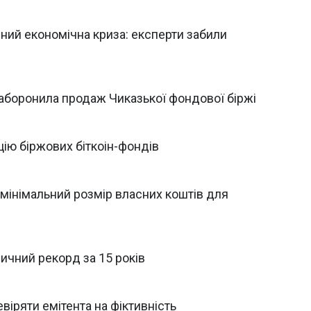
ний економічна криза: експерти забили
ж заборонила продаж Чиказької фондової біржі
ію біржових біткоін-фондів
інімальний розмір власних коштів для
ичний рекорд за 15 років
іряти емітента на фіктивність