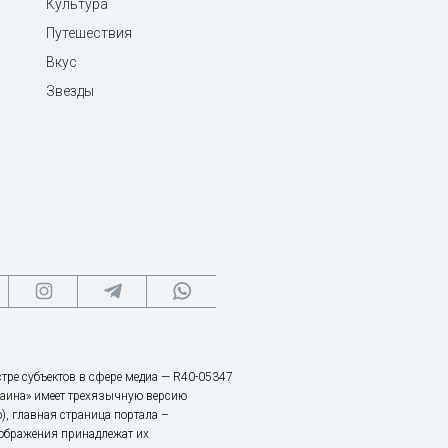
Культура
Путешествия
Вкус
Звезды
тре субъектов в сфере медиа — R40-05347
аина» имеет трехязычную версию
), главная страница портала –
зображения принадлежат их