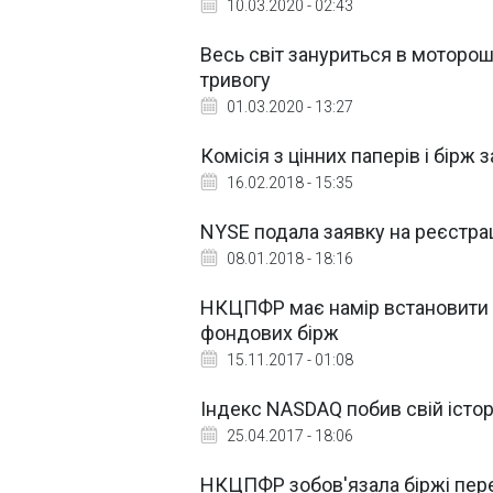
10.03.2020 - 02:43
Весь світ зануриться в моторош
тривогу
01.03.2020 - 13:27
Комісія з цінних паперів і бір
16.02.2018 - 15:35
NYSE подала заявку на реєстрац
08.01.2018 - 18:16
НКЦПФР має намір встановити м
фондових бірж
15.11.2017 - 01:08
Індекс NASDAQ побив свій істор
25.04.2017 - 18:06
НКЦПФР зобов'язала біржі перев