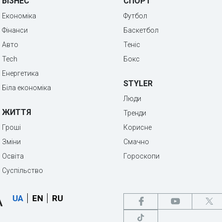
БІЗНЕС
СПОРТ
Економіка
Футбол
Фінанси
Баскетбол
Авто
Теніс
Tech
Бокс
Енергетика
STYLER
Біла економіка
Люди
ЖИТТЯ
Тренди
Гроші
Корисне
Зміни
Смачно
Освіта
Гороскопи
Суспільство
UA
EN
RU