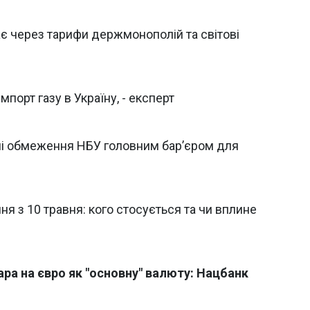
ає через тарифи держмонополій та світові
порт газу в Україну, - експерт
ні обмеження НБУ головним бар’єром для
 з 10 травня: кого стосується та чи вплине
ара на євро як "основну" валюту: Нацбанк