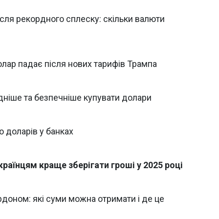
ісля рекордного сплеску: скільки валюти
долар падає після нових тарифів Трампа
ідніше та безпечніше купувати долари
ю доларів у банках
українцям краще зберігати гроші у 2025 році
кордоном: які суми можна отримати і де це