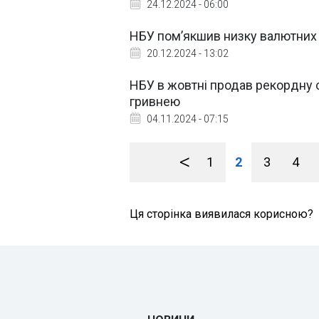
24.12.2024 - 06:00
НБУ пом’якшив низку валютни
20.12.2024 - 13:02
НБУ в жовтні продав рекордну с
гривнею
04.11.2024 - 07:15
<
1
2
3
4
Ця сторінка виявилася корисною?