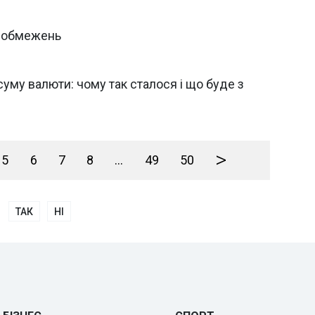
х обмежень
уму валюти: чому так сталося і що буде з
>
5
6
7
8
...
49
50
ТАК
НІ