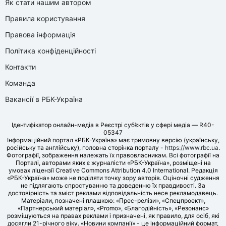
Як стати нашим автором
Правила користування
Правова інформація
Політика конфіденційності
Контакти
Команда
Вакансії в РБК-Україна
Ідентифікатор онлайн-медіа в Реєстрі суб’єктів у сфері медіа — R40-
05347
Інформаційний портал «РБК-Україна» має тримовну версію (українську,
російську та англійську), головна сторінка порталу -
https://www.rbc.ua
.
Фотографії, зображення належать їх правовласникам. Всі фотографії на
Порталі, авторами яких є журналісти «РБК-Україна», розміщені на
умовах ліцензії Creative Commons Attribution 4.0 International. Редакція
«РБК-Україна» може не поділяти точку зору авторів. Оціночні судження
не підлягають спростуванню та доведенню їх правдивості. За
достовірність та зміст реклами відповідальність несе рекламодавець.
Матеріали, позначені плашкою: «Прес-релізи», «Спецпроект»,
«Партнерський матеріал», «Promo», «Благодійність», «Резонанс»
розміщуються на правах реклами і призначені, як правило, для осіб, які
досягли 21-річного віку. «Новини компанії» - це інформаційний формат,