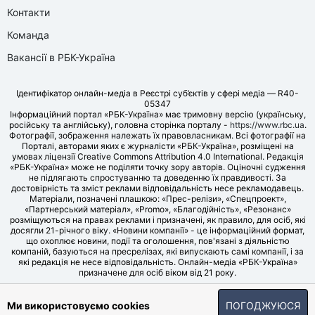
Контакти
Команда
Вакансії в РБК-Україна
Ідентифікатор онлайн-медіа в Реєстрі суб’єктів у сфері медіа — R40-
05347
Інформаційний портал «РБК-Україна» має тримовну версію (українську,
російську та англійську), головна сторінка порталу -
https://www.rbc.ua
.
Фотографії, зображення належать їх правовласникам. Всі фотографії на
Порталі, авторами яких є журналісти «РБК-Україна», розміщені на
умовах ліцензії Creative Commons Attribution 4.0 International. Редакція
«РБК-Україна» може не поділяти точку зору авторів. Оціночні судження
не підлягають спростуванню та доведенню їх правдивості. За
достовірність та зміст реклами відповідальність несе рекламодавець.
Матеріали, позначені плашкою: «Прес-релізи», «Спецпроект»,
«Партнерський матеріал», «Promo», «Благодійність», «Резонанс»
розміщуються на правах реклами і призначені, як правило, для осіб, які
досягли 21-річного віку. «Новини компанії» - це інформаційний формат,
що охоплює новини, події та оголошення, пов'язані з діяльністю
компаній, базуються на пресрелізах, які випускають самі компанії, і за
які редакція не несе відповідальність. Онлайн-медіа «РБК-Україна»
призначене для осіб віком від 21 року.
© LLC «UBT MEDIA», 2006-2026.
Ми використовуємо cookies
ПОГОДЖУЮСЯ