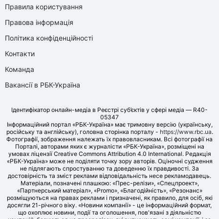
Правила користування
Правова інформація
Політика конфіденційності
Контакти
Команда
Вакансії в РБК-Україна
Ідентифікатор онлайн-медіа в Реєстрі суб’єктів у сфері медіа — R40-
05347
Інформаційний портал «РБК-Україна» має тримовну версію (українську,
російську та англійську), головна сторінка порталу -
https://www.rbc.ua
.
Фотографії, зображення належать їх правовласникам. Всі фотографії на
Порталі, авторами яких є журналісти «РБК-Україна», розміщені на
умовах ліцензії Creative Commons Attribution 4.0 International. Редакція
«РБК-Україна» може не поділяти точку зору авторів. Оціночні судження
не підлягають спростуванню та доведенню їх правдивості. За
достовірність та зміст реклами відповідальність несе рекламодавець.
Матеріали, позначені плашкою: «Прес-релізи», «Спецпроект»,
«Партнерський матеріал», «Promo», «Благодійність», «Резонанс»
розміщуються на правах реклами і призначені, як правило, для осіб, які
досягли 21-річного віку. «Новини компанії» - це інформаційний формат,
що охоплює новини, події та оголошення, пов'язані з діяльністю