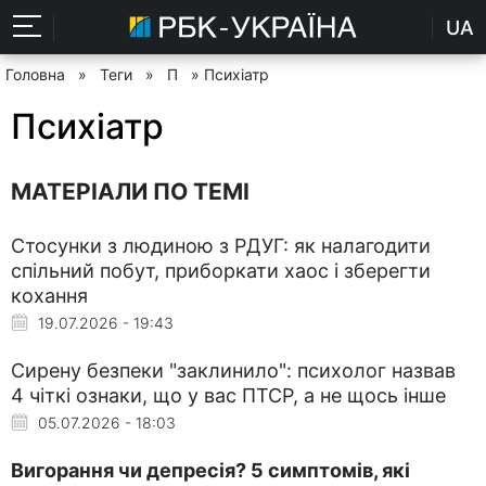
UA
Головна
»
Теги
»
П
» Психіатр
Психіатр
МАТЕРІАЛИ ПО ТЕМІ
Стосунки з людиною з РДУГ: як налагодити
спільний побут, приборкати хаос і зберегти
кохання
19.07.2026 - 19:43
Сирену безпеки "заклинило": психолог назвав
4 чіткі ознаки, що у вас ПТСР, а не щось інше
05.07.2026 - 18:03
Вигорання чи депресія? 5 симптомів, які