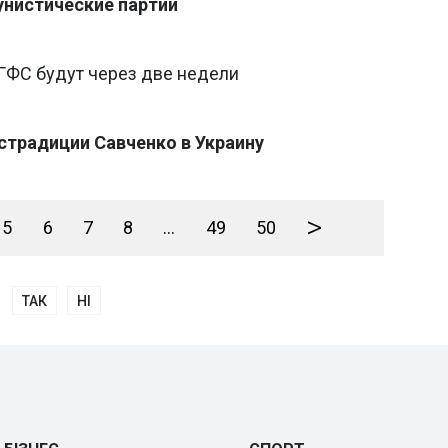
унистические партии
 ГФС будут через две недели
страдиции Савченко в Украину
>
5
6
7
8
...
49
50
ТАК
НІ