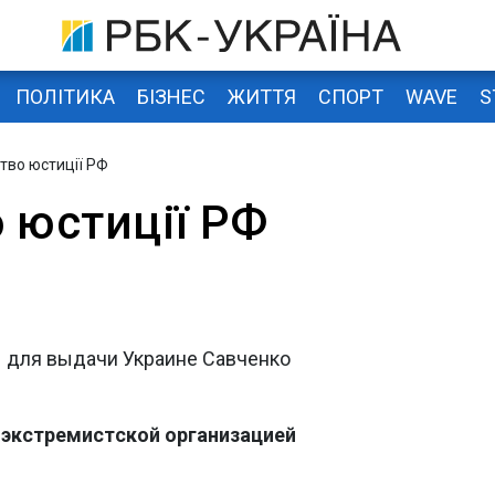
ПОЛІТИКА
БІЗНЕС
ЖИТТЯ
СПОРТ
WAVE
S
ство юстиції РФ
 юстиції РФ
 для выдачи Украине Савченко
экстремистcкой организацией