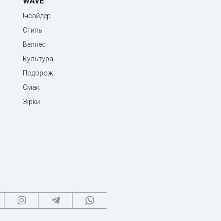
WAVE
Інсайдер
Стиль
Велнес
Культура
Подорожі
Смак
Зірки