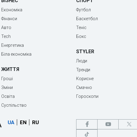
БІЗНЕС
СПОРТ
Економіка
Футбол
Фінанси
Баскетбол
Авто
Теніс
Tech
Бокс
Енергетика
STYLER
Біла економіка
Люди
ЖИТТЯ
Тренди
Гроші
Корисне
Зміни
Смачно
Освіта
Гороскопи
Суспільство
UA
EN
RU