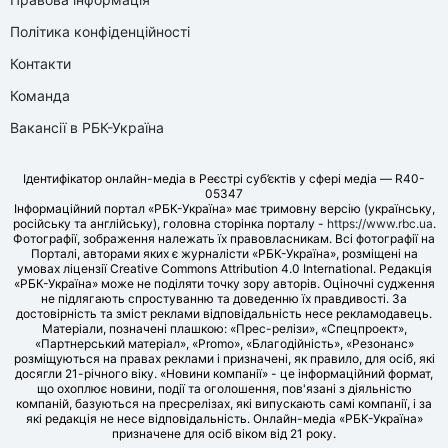
Політика конфіденційності
Контакти
Команда
Вакансії в РБК-Україна
Ідентифікатор онлайн-медіа в Реєстрі суб’єктів у сфері медіа — R40-
05347
Інформаційний портал «РБК-Україна» має тримовну версію (українську,
російську та англійську), головна сторінка порталу -
https://www.rbc.ua
.
Фотографії, зображення належать їх правовласникам. Всі фотографії на
Порталі, авторами яких є журналісти «РБК-Україна», розміщені на
умовах ліцензії Creative Commons Attribution 4.0 International. Редакція
«РБК-Україна» може не поділяти точку зору авторів. Оціночні судження
не підлягають спростуванню та доведенню їх правдивості. За
достовірність та зміст реклами відповідальність несе рекламодавець.
Матеріали, позначені плашкою: «Прес-релізи», «Спецпроект»,
«Партнерський матеріал», «Promo», «Благодійність», «Резонанс»
розміщуються на правах реклами і призначені, як правило, для осіб, які
досягли 21-річного віку. «Новини компанії» - це інформаційний формат,
що охоплює новини, події та оголошення, пов'язані з діяльністю
компаній, базуються на пресрелізах, які випускають самі компанії, і за
які редакція не несе відповідальність. Онлайн-медіа «РБК-Україна»
призначене для осіб віком від 21 року.