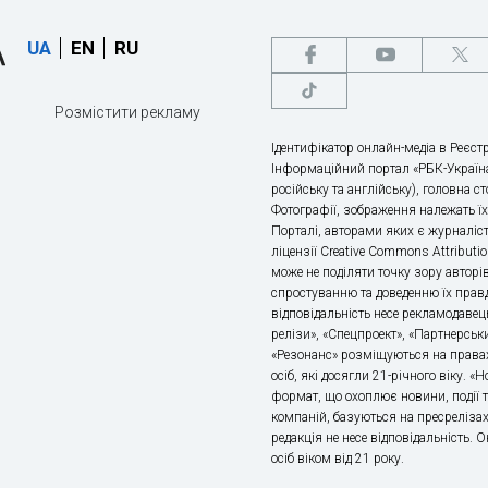
UA
EN
RU
Розмістити рекламу
Ідентифікатор онлайн-медіа в Реєстр
Інформаційний портал «РБК-Україна
російську та англійську), головна с
Фотографії, зображення належать ї
Порталі, авторами яких є журналіс
ліцензії Creative Commons Attributio
може не поділяти точку зору авторі
спростуванню та доведенню їх правд
відповідальність несе рекламодавец
релізи», «Спецпроект», «Партнерськи
«Резонанс» розміщуються на правах
осіб, які досягли 21-річного віку. 
формат, що охоплює новини, події т
компаній, базуються на пресрелізах,
редакція не несе відповідальність.
осіб віком від 21 року.