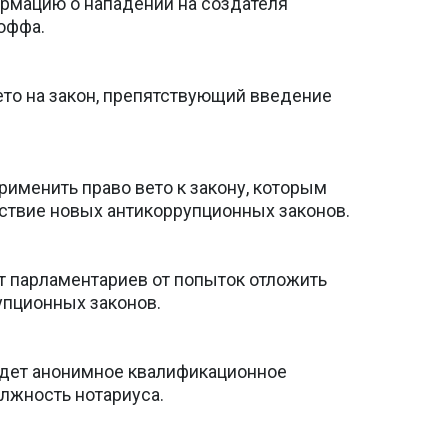
рмацию о нападении на создателя
оффа.
то на закон, препятствующий введение
именить право вето к закону, которым
ствие новых антикоррупционных законов.
 парламентариев от попыток отложить
упционных законов.
ведет анонимное квалификационное
лжность нотариуса.