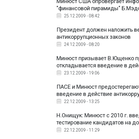
Минюст США опровергает инфо
"финансовой пирамиды" Б.Мэд
25.12.2009 - 08:42
Президент должен наложить ве
антикоррупционных законов
24.12.2009 - 08:20
Минюст призывает В.Ющенко пр
откладывается введение в дей
23.12.2009 - 19:06
ПАСЕ и Минюст предостерегают
введение в действие антикорр
22.12.2009 - 13:25
Н.Онищук: Минюст с 2010 г. в
тестирование кандидатов на до
22.12.2009 - 11:29