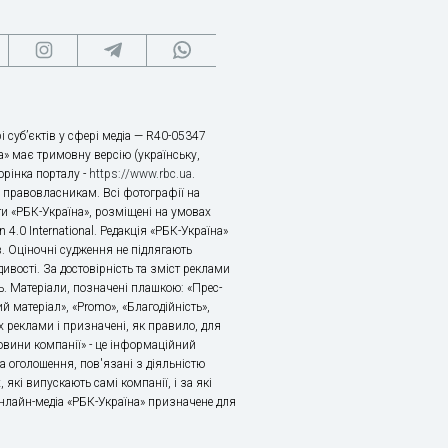
і суб’єктів у сфері медіа — R40-05347
» має тримовну версію (українську,
торінка порталу -
https://www.rbc.ua
.
х правовласникам. Всі фотографії на
ти «РБК-Україна», розміщені на умовах
n 4.0 International. Редакція «РБК-Україна»
в. Оціночні судження не підлягають
ивості. За достовірність та зміст реклами
ь. Матеріали, позначені плашкою: «Прес-
й матеріал», «Promo», «Благодійність»,
 реклами і призначені, як правило, для
«Новини компанії» - це інформаційний
а оголошення, пов'язані з діяльністю
 які випускають самі компанії, і за які
 Онлайн-медіа «РБК-Україна» призначене для