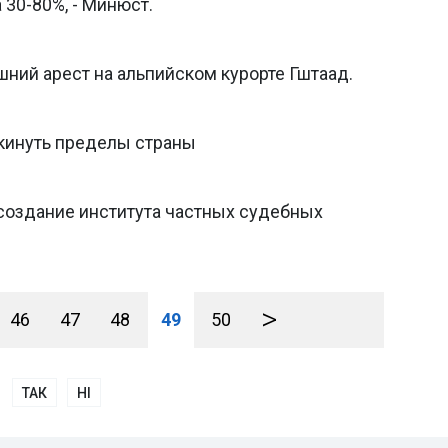
30-80%, - Минюст.
ний арест на альпийском курорте Гштаад.
кинуть пределы страны
создание института частных судебных
>
46
47
48
49
50
ТАК
НІ