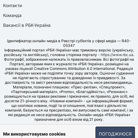
Контакти
Команда
Вакансії в РБК-Україна
Ідентифікатор онлайн-медіа в Реєстрі суб’єктів у сфері медіа — R40-
05347
Інформаційний портал «РБК-Україна» має тримовну версію (українську,
російську та англійську), головна сторінка порталу -
https://www.rbc.ua
.
Фотографії, зображення належать їх правовласникам. Всі фотографії на
Порталі, авторами яких є журналісти «РБК-Україна», розміщені на
умовах ліцензії Creative Commons Attribution 4.0 International. Редакція
«РБК-Україна» може не поділяти точку зору авторів. Оціночні судження
не підлягають спростуванню та доведенню їх правдивості. За
достовірність та зміст реклами відповідальність несе рекламодавець.
Матеріали, позначені плашкою: «Прес-релізи», «Спецпроект»,
«Партнерський матеріал», «Promo», «Благодійність», «Резонанс»
розміщуються на правах реклами і призначені, як правило, для осіб, які
досягли 21-річного віку. «Новини компанії» - це інформаційний формат,
що охоплює новини, події та оголошення, пов'язані з діяльністю
компаній, базуються на пресрелізах, які випускають самі компанії, і за
які редакція не несе відповідальність. Онлайн-медіа «РБК-Україна»
призначене для осіб віком від 21 року.
© LLC «UBT MEDIA», 2006-2026.
Ми використовуємо cookies
ПОГОДЖУЮСЯ