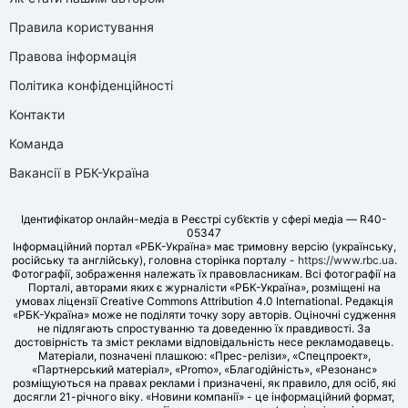
Правила користування
Правова інформація
Політика конфіденційності
Контакти
Команда
Вакансії в РБК-Україна
Ідентифікатор онлайн-медіа в Реєстрі суб’єктів у сфері медіа — R40-
05347
Інформаційний портал «РБК-Україна» має тримовну версію (українську,
російську та англійську), головна сторінка порталу -
https://www.rbc.ua
.
Фотографії, зображення належать їх правовласникам. Всі фотографії на
Порталі, авторами яких є журналісти «РБК-Україна», розміщені на
умовах ліцензії Creative Commons Attribution 4.0 International. Редакція
«РБК-Україна» може не поділяти точку зору авторів. Оціночні судження
не підлягають спростуванню та доведенню їх правдивості. За
достовірність та зміст реклами відповідальність несе рекламодавець.
Матеріали, позначені плашкою: «Прес-релізи», «Спецпроект»,
«Партнерський матеріал», «Promo», «Благодійність», «Резонанс»
розміщуються на правах реклами і призначені, як правило, для осіб, які
досягли 21-річного віку. «Новини компанії» - це інформаційний формат,