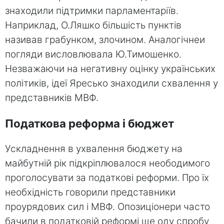
знаходили підтримки парламентаріїв.
Наприклад, О.Ляшко більшість пунктів
називав грабунком, злочином. Аналогічнеи
погляди висловлювала Ю.Тимошенко.
Незважаючи на негативну оцінку українських
політиків, ідеї Яресько знаходили схвалення у
представників МВФ.
Податкова реформа і бюджет
Ускладнення в ухвалення бюджету на
майбутній рік підкріплювалося неободимого
проголосувати за податкові реформи. Про їх
необхідність говорили представники
проурядових сил і МВФ. Опозиціонери часто
бачили в податковій реформі ще оду спробу