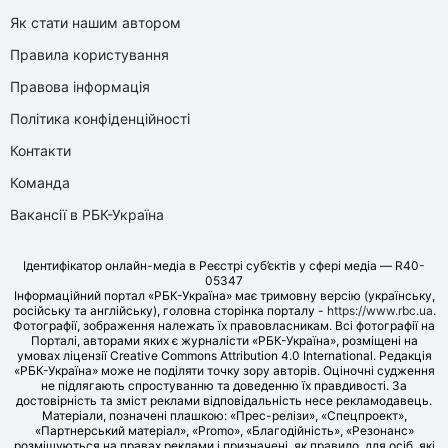
Як стати нашим автором
Правила користування
Правова інформація
Політика конфіденційності
Контакти
Команда
Вакансії в РБК-Україна
Ідентифікатор онлайн-медіа в Реєстрі суб’єктів у сфері медіа — R40-
05347
Інформаційний портал «РБК-Україна» має тримовну версію (українську,
російську та англійську), головна сторінка порталу -
https://www.rbc.ua
.
Фотографії, зображення належать їх правовласникам. Всі фотографії на
Порталі, авторами яких є журналісти «РБК-Україна», розміщені на
умовах ліцензії Creative Commons Attribution 4.0 International. Редакція
«РБК-Україна» може не поділяти точку зору авторів. Оціночні судження
не підлягають спростуванню та доведенню їх правдивості. За
достовірність та зміст реклами відповідальність несе рекламодавець.
Матеріали, позначені плашкою: «Прес-релізи», «Спецпроект»,
«Партнерський матеріал», «Promo», «Благодійність», «Резонанс»
розміщуються на правах реклами і призначені, як правило, для осіб, які