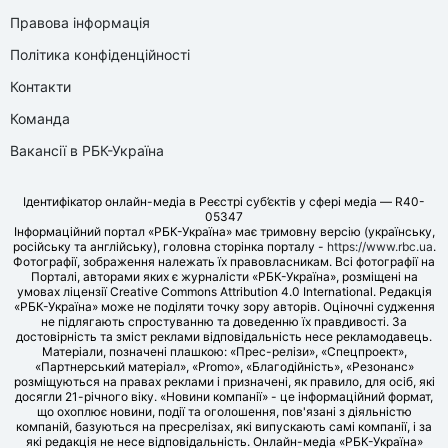
Правова інформація
Політика конфіденційності
Контакти
Команда
Вакансії в РБК-Україна
Ідентифікатор онлайн-медіа в Реєстрі суб’єктів у сфері медіа — R40-
05347
Інформаційний портал «РБК-Україна» має тримовну версію (українську,
російську та англійську), головна сторінка порталу -
https://www.rbc.ua
.
Фотографії, зображення належать їх правовласникам. Всі фотографії на
Порталі, авторами яких є журналісти «РБК-Україна», розміщені на
умовах ліцензії Creative Commons Attribution 4.0 International. Редакція
«РБК-Україна» може не поділяти точку зору авторів. Оціночні судження
не підлягають спростуванню та доведенню їх правдивості. За
достовірність та зміст реклами відповідальність несе рекламодавець.
Матеріали, позначені плашкою: «Прес-релізи», «Спецпроект»,
«Партнерський матеріал», «Promo», «Благодійність», «Резонанс»
розміщуються на правах реклами і призначені, як правило, для осіб, які
досягли 21-річного віку. «Новини компанії» - це інформаційний формат,
що охоплює новини, події та оголошення, пов'язані з діяльністю
компаній, базуються на пресрелізах, які випускають самі компанії, і за
які редакція не несе відповідальність. Онлайн-медіа «РБК-Україна»