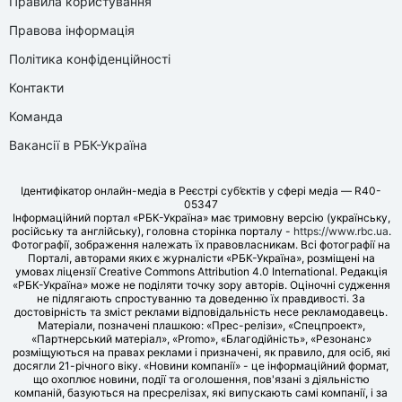
Правила користування
Правова інформація
Політика конфіденційності
Контакти
Команда
Вакансії в РБК-Україна
Ідентифікатор онлайн-медіа в Реєстрі суб’єктів у сфері медіа — R40-
05347
Інформаційний портал «РБК-Україна» має тримовну версію (українську,
російську та англійську), головна сторінка порталу -
https://www.rbc.ua
.
Фотографії, зображення належать їх правовласникам. Всі фотографії на
Порталі, авторами яких є журналісти «РБК-Україна», розміщені на
умовах ліцензії Creative Commons Attribution 4.0 International. Редакція
«РБК-Україна» може не поділяти точку зору авторів. Оціночні судження
не підлягають спростуванню та доведенню їх правдивості. За
достовірність та зміст реклами відповідальність несе рекламодавець.
Матеріали, позначені плашкою: «Прес-релізи», «Спецпроект»,
«Партнерський матеріал», «Promo», «Благодійність», «Резонанс»
розміщуються на правах реклами і призначені, як правило, для осіб, які
досягли 21-річного віку. «Новини компанії» - це інформаційний формат,
що охоплює новини, події та оголошення, пов'язані з діяльністю
компаній, базуються на пресрелізах, які випускають самі компанії, і за