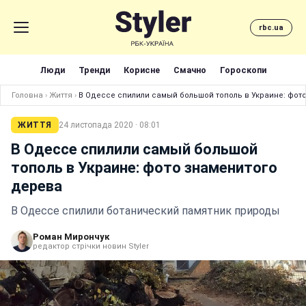
rbc.ua
Люди
Тренди
Корисне
Смачно
Гороскопи
Головна
›
Життя
›
В Одессе спилили самый большой тополь в Украине: фот
ЖИТТЯ
24 листопада 2020 · 08:01
В Одессе спилили самый большой
тополь в Украине: фото знаменитого
дерева
В Одессе спилили ботанический памятник природы
Роман Мирончук
редактор стрічки новин Styler