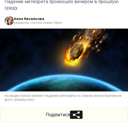
Падение метеорита произошло вечером в прошлую
среду
Анна Кисельова
редактор стрічки новин Styler
На видео попал момент падения метеорита на Землю (иллюстративное
фото: pixabay.com)
Поділитися