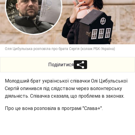
Оля Цибульська розповіла про брата Сергія (колаж РБК-Україна)
Поділитися
Молодший брат української співачки Олі Цибульської
Сергій опинився під слідством через волонтерську
діяльність. Співачка сказала, що проблема в законах.
Про це вона розповіла в програмі "Слава+".