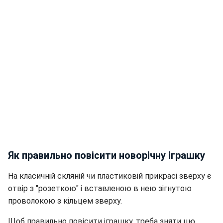
Як правильно повісити новорічну іграшку
На класичній скляній чи пластиковій прикрасі зверху є
отвір з "розеткою" і вставленою в нею зігнутою
проволокою з кільцем зверху.
Щоб правильно повісити іграшку, треба зняти цю