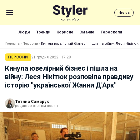
rbc.ua
Люди
Тренди
Корисне
Смачно
Гороскопи
Головна
›
Персони
›
Кинула ювелірний бізнес і пішла на війну: Леся Нікітюк
ПЕРСОНИ
21 грудня 2022 · 17:28
Кинула ювелірний бізнес і пішла на
війну: Леся Нікітюк розповіла правдиву
історію "української Жанни Д'Арк"
Тетяна Самарук
редактор стрічки новин