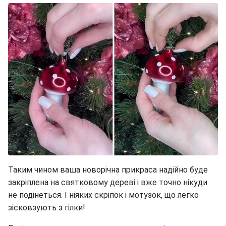
Таким чином ваша новорічна прикраса надійно буде
закріплена на святковому дереві і вже точно нікуди
не подінеться. І ніяких скріпок і мотузок, що легко
зісковзують з гілки!