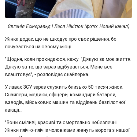
Євгенія Есмеральд і Леся Нікітюк (фото: Новий канал)
Жінка додає, що не шкодує про своє рішення, бо
почувається на своєму місці.
"Щодня, коли прокидаюся, кажу: "Дякую за моє життя.
Дякую за те, що зараз відбувається. Мене все
влаштовує", - розповідає снайперка.
У лавах ЗСУ зараз служить близько 50 тисяч жінок.
Снайпери, медики, офіцери, командири батарей,
взводів, військових машин та відділень безпілотної
авіації…
"Вони сміливі, красиві та смертельно небезпечні.
Жінки пліч-о-пліч із чоловіками женуть ворога з нашої