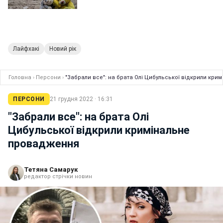
Лайфхакі
Новий рік
Головна
›
Персони
›
"Забрали все": на брата Олі Цибульської відкрили кр
ПЕРСОНИ
21 грудня 2022 · 16:31
"Забрали все": на брата Олі
Цибульської відкрили кримінальне
провадження
Тетяна Самарук
редактор стрічки новин