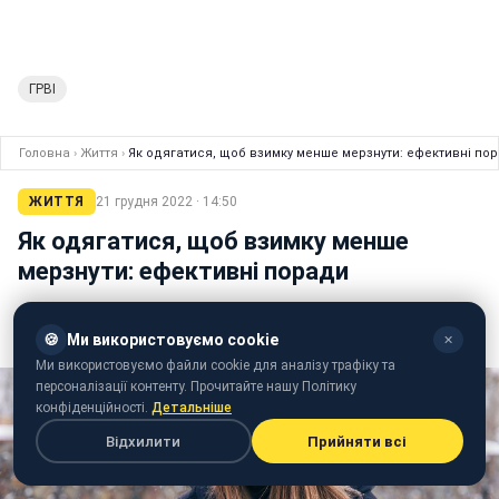
ГРВІ
Головна
›
Життя
›
Як одягатися, щоб взимку менше мерзнути: ефективні по
ЖИТТЯ
21 грудня 2022 · 14:50
Як одягатися, щоб взимку менше
мерзнути: ефективні поради
Юлія Гаюк
🍪
Ми використовуємо cookie
✕
журналістка РБК-Україна
Ми використовуємо файли cookie для аналізу трафіку та
персоналізації контенту. Прочитайте нашу Політику
конфіденційності.
Детальніше
Відхилити
Прийняти всі