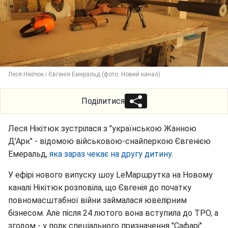
Леся Нікітюк і Євгенія Емеральд (фото: Новий канал)
Поділитися
Леся Нікітюк зустрілася з "українською Жанною
Д'Арк" - відомою військовою-снайперкою Євгенією
Емеральд,
яка зараз чекає на другу дитину
.
У ефірі нового випуску шоу LeМаршрутка на Новому
каналі Нікітюк розповіла, що Євгенія до початку
повномасштабної війни займалася ювелірним
бізнесом. Але після 24 лютого вона вступила до ТРО, а
згодом - у полк спеціального призначення "Сафарі".