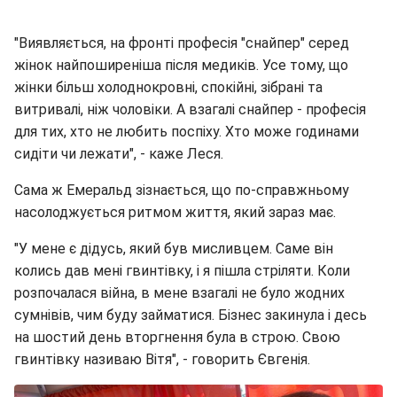
"Виявляється, на фронті професія "снайпер" серед
жінок найпоширеніша після медиків. Усе тому, що
жінки більш холоднокровні, спокійні, зібрані та
витривалі, ніж чоловіки. А взагалі снайпер - професія
для тих, хто не любить поспіху. Хто може годинами
сидіти чи лежати", - каже Леся.
Сама ж Емеральд зізнається, що по-справжньому
насолоджується ритмом життя, який зараз має.
"У мене є дідусь, який був мисливцем. Саме він
колись дав мені гвинтівку, і я пішла стріляти. Коли
розпочалася війна, в мене взагалі не було жодних
сумнівів, чим буду займатися. Бізнес закинула і десь
на шостий день вторгнення була в строю. Свою
гвинтівку називаю Вітя", - говорить Євгенія.