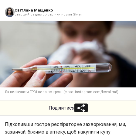
Світлана Мащенко
старший редактор стрічки новин Styler
Як вилікувати ГРВІ не за всі гроші (фото: instagram.com/koval.md)
Поділитися
Підхопивши гостре респіраторне захворювання, ми,
зазвичай, біжимо в аптеку, щоб накупити купу