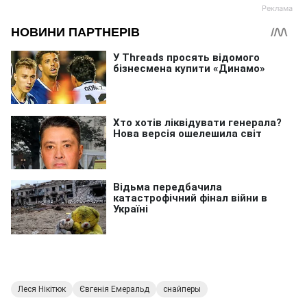
Леся Нікітюк
Євгенія Емеральд
снайперы