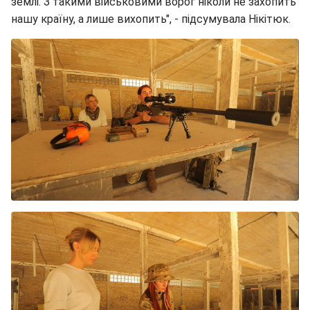
землі. З такими військовими ворог ніколи не захопить
нашу країну, а лише вихопить", - підсумувала Нікітюк.