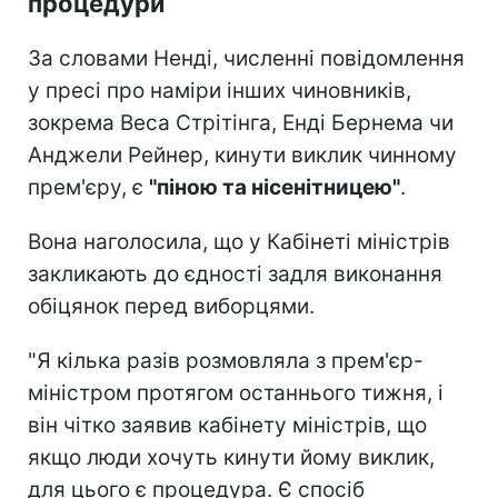
процедури
За словами Ненді, численні повідомлення
у пресі про наміри інших чиновників,
зокрема Веса Стрітінга, Енді Бернема чи
Анджели Рейнер, кинути виклик чинному
прем'єру, є
"піною та нісенітницею"
.
Вона наголосила, що у Кабінеті міністрів
закликають до єдності задля виконання
обіцянок перед виборцями.
"Я кілька разів розмовляла з прем'єр-
міністром протягом останнього тижня, і
він чітко заявив кабінету міністрів, що
якщо люди хочуть кинути йому виклик,
для цього є процедура. Є спосіб