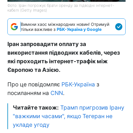
Фото: Іран погрожує брати оренду за підводні інтернет-
кабелі (Getty Images)
Вимкни хаос міжнародних новин! Отримуй
тільки важливе з
РБК-Україна у Google
Іран запровадити оплату за
використання підводних кабелів, через
які проходить інтернет-трафік між
Європою та Азією.
Про це повідомляє
РБК-Україна
з
посиланням на
CNN
.
Читайте також:
Трамп пригрозив Ірану
"важкими часами", якщо Тегеран не
укладе угоду