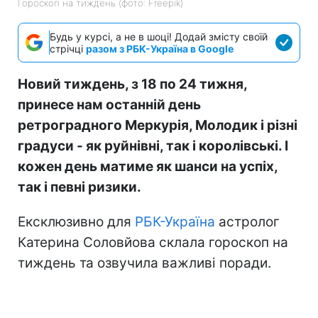
Гороскоп на тиждень (фото: Freepik)
Будь у курсі, а не в шоці! Додай змісту своїй
стрічці
разом з РБК-Україна в Google
Новий тиждень, з 18 по 24 тижня,
принесе нам останній день
ретроградного Меркурія, Молодик і різні
градуси - як руйнівні, так і королівські. І
кожен день матиме як шанси на успіх,
так і певні ризики.
Ексклюзивно для
РБК-Україна
астролог
Катерина Соловйова склала гороскоп на
тиждень та озвучила важливі поради.