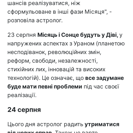
шансів реалізуватися, ніж
сформульоване в інші фази Місяця", -
розповіла астролог.
23 серпня
Місяць і Сонце будуть у Діві,
у
напружених аспектах з Ураном (планетою
несподіванок, революційних змін,
реформ, свободи, незалежності,
стихійних лих, інновацій та високих
технологій). Це означає, що
все задумане
буде мати певні проблеми
під час своєї
реалізації.
24 серпня
Цього дня астролог радить
утриматися
від нових справ
. Також не варто