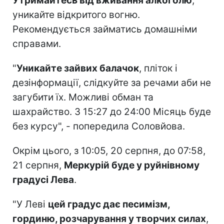
Утримайтесь від вживання алкоголю
,
уникайте відкритого вогню.
Рекомендується займатись домашніми
справами.
"
Уникайте зайвих балачок
, пліток і
дезінформації, слідкуйте за речами аби не
загубити їх. Можливі обман та
шахрайство. З 15:27 до 24:00 Місяць буде
без курсу", - попередила Соловйова.
Окрім цього, з 10:05, 20 серпня, до 07:58,
21 серпня,
Меркурій буде у руйнівному
градусі Лева️
.
"У Леві
цей градус дає песимізм,
гординю, розчарування у творчих силах
,