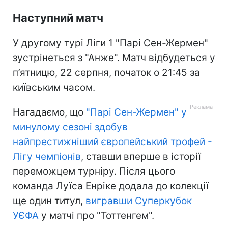
Наступний матч
У другому турі Ліги 1 "Парі Сен-Жермен"
зустрінеться з "Анже". Матч відбудеться у
п’ятницю, 22 серпня, початок о 21:45 за
київським часом.
Нагадаємо, що
"Парі Сен-Жермен" у
минулому сезоні здобув
найпрестижніший європейський трофей -
Лігу чемпіонів
, ставши вперше в історії
переможцем турніру. Після цього
команда Луїса Енріке додала до колекції
ще один титул,
вигравши Суперкубок
УЄФА
у матчі про "Тоттенгем".