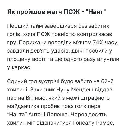
Як пройшов матч ПСЖ - "Нант"
Перший тайм завершився без забитих
голів, хоча ПСЖ повністю контролював
гру. Парижани володіли м’ячем 74% часу,
завдали дев’ять ударів, двічі пробили у
площину воріт та ще одного разу влучили
у каркас.
Єдиний гол зустрічі було забито на 67-й
хвилині. Захисник Нуну Мендеш віддав
пас на Вітінью, який з межі штрафного
майданчика пробив повз голкіпера
“Нанта” Антоні Лопеша. Через десять
хвилин міг відзначитися Гонсалу Рамос,