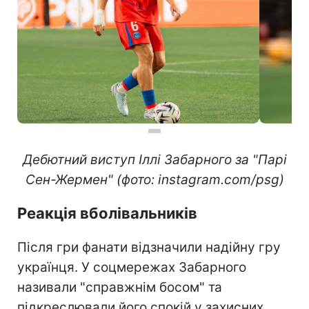
Дебютний виступ Іллі Забарного за "Парі
Сен-Жермен" (фото: instagram.com/psg)
Реакція вболівальників
Після гри фанати відзначили надійну гру
українця. У соцмережах Забарного
називали "справжнім босом" та
підкреслювали його спокій у захисних