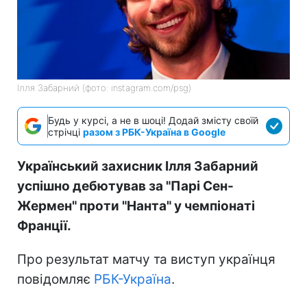
Ілля Забарний (фото: instagram.com/psg)
Будь у курсі, а не в шоці! Додай змісту своїй
стрічці
разом з РБК-Україна в Google
Український захисник Ілля Забарний
успішно дебютував за "Парі Сен-
Жермен" проти "Нанта" у чемпіонаті
Франції.
Про результат матчу та виступ українця
повідомляє
РБК-Україна
.