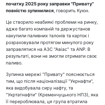
початку 2025 року заправки "Привату"
повністю зупинилися
, говорить Куюн.
Це створило неабиякі проблеми на ринку,
адже багато компаній та держустанов
накупили паливних талонів та карток і
розраховували протягом минулого року
заправлятися на АЗС "Авіас" та ANP. В
результаті, вони не змогли отримати своє
паливо.
Зупинка мережі "Привату" пояснюється
тим, що після націоналізації "Укрнафти",
яка видобувала сиру нафту, та
"Укртатнафти" (Кременчуцького НПЗ), яка
її перероблювала, ця група втратила