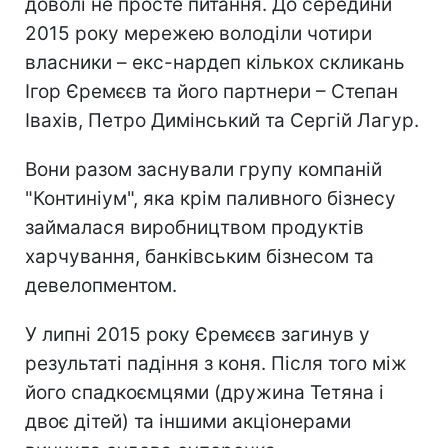
доволі не просте питання. До середини
2015 року мережею володіли чотири
власники – екс-нардеп кількох скликань
Ігор Єремєєв та його партнери – Степан
Івахів, Петро Димінський та Сергій Лагур.
Вони разом заснували групу компаній
"Континіум", яка крім паливного бізнесу
займалася виробництвом продуктів
харчування, банківським бізнесом та
девелопментом.
У липні 2015 року Єремєєв загинув у
результаті падіння з коня. Після того між
його спадкоємцями (дружина Тетяна і
двоє дітей) та іншими акціонерами