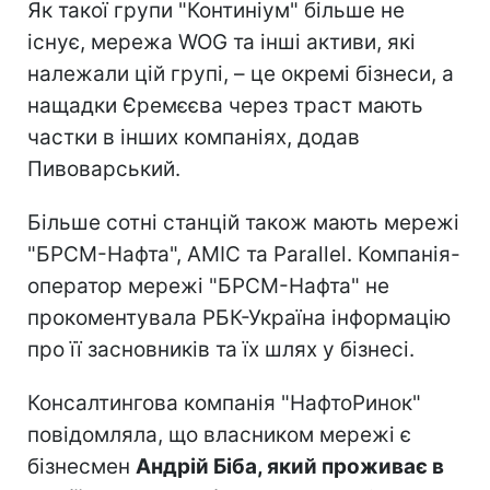
Як такої групи "Континіум" більше не
існує, мережа WOG та інші активи, які
належали цій групі, – це окремі бізнеси, а
нащадки Єремєєва через траст мають
частки в інших компаніях, додав
Пивоварський.
Більше сотні станцій також мають мережі
"БРСМ-Нафта", AMIC та Parallel. Компанія-
оператор мережі "БРСМ-Нафта" не
прокоментувала РБК-Україна інформацію
про її засновників та їх шлях у бізнесі.
Консалтингова компанія "НафтоРинок"
повідомляла, що власником мережі є
бізнесмен
Андрій Біба, який проживає в