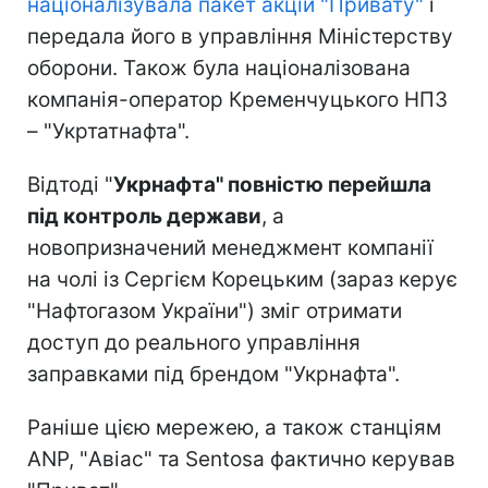
націоналізувала пакет акцій "Привату"
і
передала його в управління Міністерству
оборони. Також була націоналізована
компанія-оператор Кременчуцького НПЗ
– "Укртатнафта".
Відтоді "
Укрнафта" повністю перейшла
під контроль держави
, а
новопризначений менеджмент компанії
на чолі із Сергієм Корецьким (зараз керує
"Нафтогазом України") зміг отримати
доступ до реального управління
заправками під брендом "Укрнафта".
Раніше цією мережею, а також станціям
ANP, "Авіас" та Sentosa фактично керував