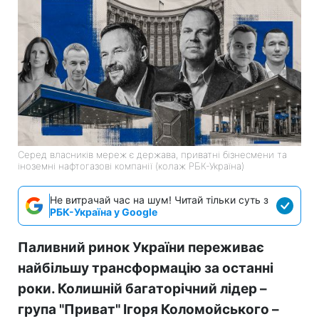
Серед власників мереж є держава, приватні бізнесмени та
іноземні нафтогазові компанії (колаж РБК-Україна)
Не витрачай час на шум! Читай тільки суть з
РБК-Україна у Google
Паливний ринок України переживає
найбільшу трансформацію за останні
роки. Колишній багаторічний лідер –
група "Приват" Ігоря Коломойського –