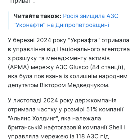
"Приват".
Читайте також:
Росія знищила АЗС
"Укрнафти" на Дніпропетровщині
У березні 2024 року "Укрнафта" отримала
в управління від Національного агентства
з розшуку та менеджменту активів
(АРМА) мережу АЗС Glusco (84 станції),
яка була пов'язана із колишнім народним
депутатом Віктором Медведчуком.
У листопаді 2024 року держкомпанія
отримала частку у розмірі 51% компанії
"Альянс Холдинг", яка належала
британській нафтогазовій компанії Shell і
управляла мережею із 118 АЗС під