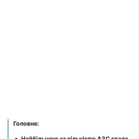
Головне:
Найбільшою за кількістю АЗС стала