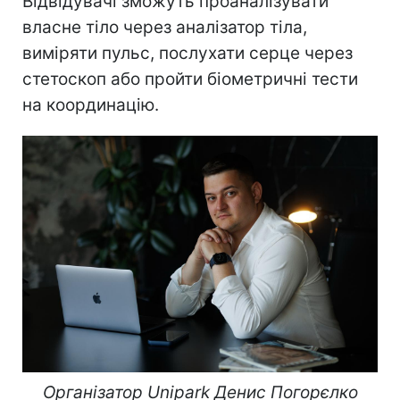
Відвідувачі зможуть проаналізувати
власне тіло через аналізатор тіла,
виміряти пульс, послухати серце через
стетоскоп або пройти біометричні тести
на координацію.
Організатор Unipark Денис Погорєлко