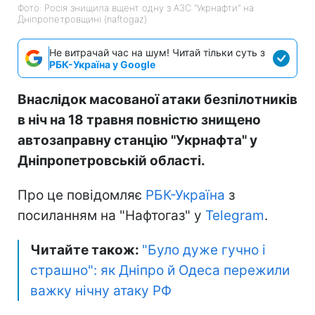
Фото: Росія знищила вщент одну з АЗС "Укрнафти" на
Дніпропетровщині (naftogaz)
Не витрачай час на шум! Читай тільки суть з
РБК-Україна у Google
Внаслідок масованої атаки безпілотників
в ніч на 18 травня повністю знищено
автозаправну станцію "Укрнафта" у
Дніпропетровській області.
Про це повідомляє
РБК-Україна
з
посиланням на "Нафтогаз" у
Telegram
.
Читайте також:
"Було дуже гучно і
страшно": як Дніпро й Одеса пережили
важку нічну атаку РФ