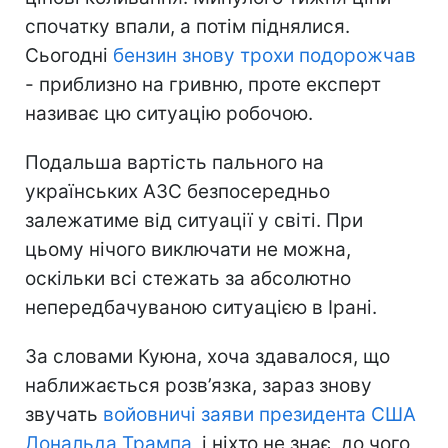
спочатку впали, а потім піднялися.
Сьогодні
бензин знову трохи подорожчав
- приблизно на гривню, проте експерт
називає цю ситуацію робочою.
Подальша вартість пального на
українських АЗС безпосередньо
залежатиме від ситуації у світі. При
цьому нічого виключати не можна,
оскільки всі стежать за абсолютно
непередбачуваною ситуацією в Ірані.
За словами Куюна, хоча здавалося, що
наближається розв’язка, зараз знову
звучать
войовничі заяви президента США
Дональда Трампа
, і ніхто не знає, до чого