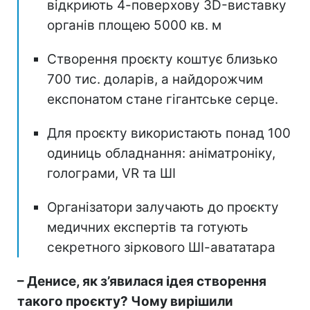
відкриють 4-поверхову 3D-виставку
органів площею 5000 кв. м
Створення проєкту коштує близько
700 тис. доларів, а найдорожчим
експонатом стане гігантське серце.
Для проєкту використають понад 100
одиниць обладнання: аніматроніку,
голограми, VR та ШІ
Організатори залучають до проєкту
медичних експертів та готують
секретного зіркового ШІ-авататара
– Денисе, як з’явилася ідея створення
такого проєкту? Чому вирішили