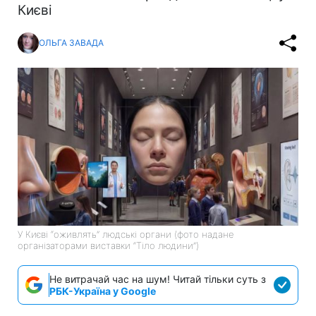
Києві
ОЛЬГА ЗАВАДА
У Києві “оживлять” людські органи (фото надане
організаторами виставки “Тіло людини”)
Не витрачай час на шум! Читай тільки суть з
РБК-Україна у Google