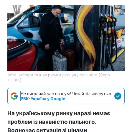
Фото: експерт оцінив ризики дефіциту пального (Getty
Images)
Не витрачай час на шум! Читай тільки суть з
РБК-Україна у Google
На українському ринку наразі немає
проблем із наявністю пального.
Водночас ситуація зі цінами