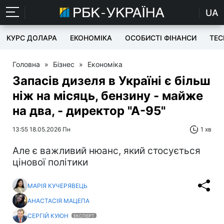
UA
КУРС ДОЛАРА
ЕКОНОМІКА
ОСОБИСТІ ФІНАНСИ
TEC
Головна
»
Бізнес
»
Економіка
Запасів дизеля в Україні є більш
ніж на місяць, бензину - майже
на два, - директор "А-95"
13:55 18.05.2026 Пн
1 хв
Але є важливий нюанс, який стосується
цінової політики
МАРІЯ КУЧЕРЯВЕЦЬ
АНАСТАСІЯ МАЦЕПА
СЕРГІЙ КУЮН
ЕКСПЕРТ