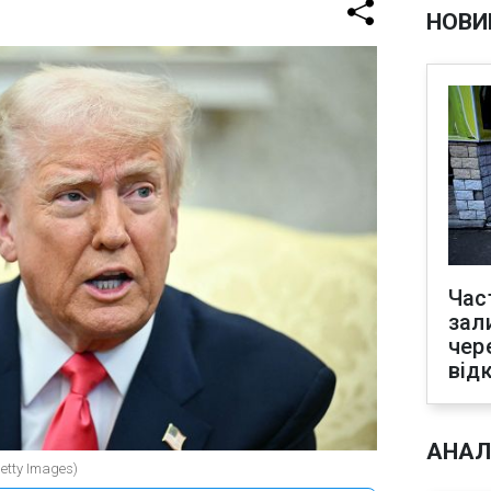
НОВИ
Час
зал
чер
від
АНАЛ
tty Images)