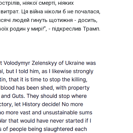
трілів, ніякої смерті, ніяких
витрат. Ця війна ніколи б не почалася,
исячі людей гинуть щотижня - досить,
їх родин у мирі!", - підкреслив Трамп.