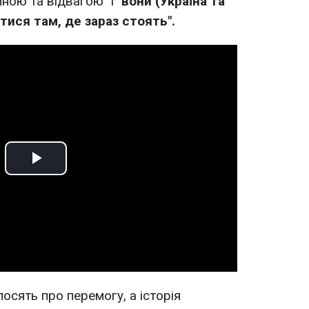
йною та відвагою" і
"вони (Україна та
итися там, де зараз стоять".
Play
Video
осять про перемогу, а історія