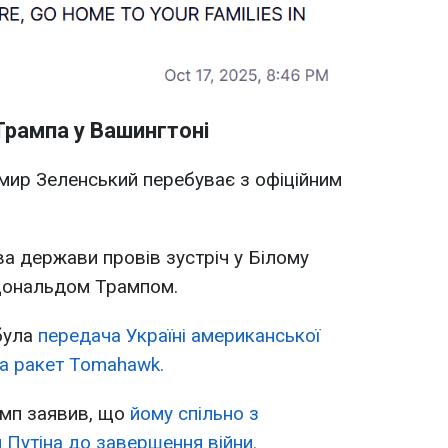
 Трампа у Вашингтоні
мир Зеленський перебуває з офіційним
ва держави провів зустріч у Білому
Дональдом Трампом.
була
передача Україні американської
ма ракет Tomahawk.
рамп заявив, що
йому спільно з
 Путіна до завершення війни.