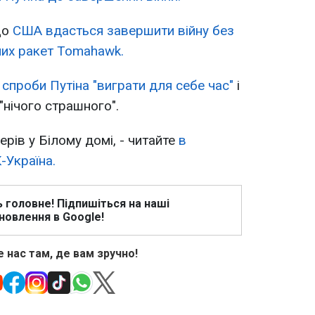
що
США вдасться завершити війну без
них ракет Tomahawk.
 спроби Путіна "виграти для себе час"
і
"нічого страшного".
ерів у Білому домі, - читайте
в
-Україна.
ь головне! Підпишіться на наші
новлення в Google!
 нас там, де вам зручно!