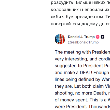
розсудить! Більше ніяких пос
колосальних і непосильних 
якби я був президентом. Т
повертайтеся додому до сво