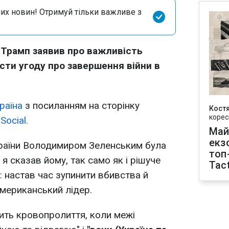
их новин! Отримуй тільки важливе з
Трамп заявив про важливість
сти угоду про завершення війни в
раїна
з посиланням на сторінку
Кост
корес
Social.
Май
екз
країни Володимиром Зеленським була
топ
 я сказав йому, так само як і рішуче
Tact
: настав час зупинити вбивства й
 американський лідер.
ить кровопролиття, коли межі