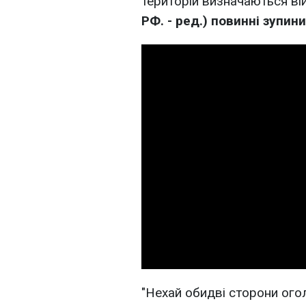
територій визначаються ві
РФ. - ред.) повинні зупин
"Нехай обидві сторони огол