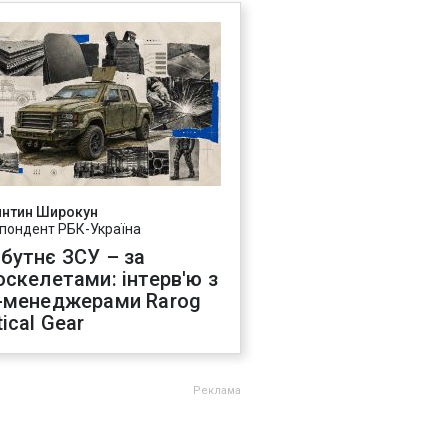
янтин Широкун
пондент РБК-Україна
бутнє ЗСУ – за
оскелетами: інтерв'ю з
-менеджерами Rarog
ical Gear