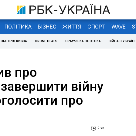
ПОЛІТИКА
БІЗНЕС
ЖИТТЯ
СПОРТ
WAVE
S
ОБСТРІЛ КИЄВА
DRONE DEALS
ОРМУЗЬКА ПРОТОКА
ВІЙНА В УКРАЇНІ
ив про
 завершити війну
 оголосити про
2 хв