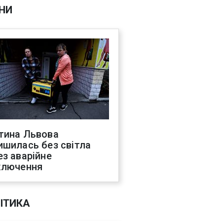
НИ
тина Львова
ишилась без світла
ез аварійне
ключення
ІТИКА