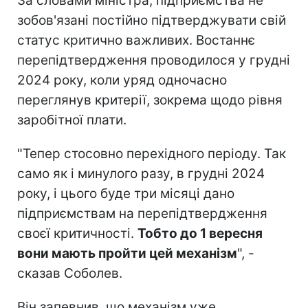
За словами міністра, підприємства не
зобов'язані постійно підтверджувати свій
статус критично важливих. Востаннє
перепідтвердження проводилося у грудні
2024 року, коли уряд одночасно
переглянув критерії, зокрема щодо рівня
заробітної плати.
"Тепер стосовно перехідного періоду. Так
само як і минулого разу, в грудні 2024
року, і цього буде три місяці дано
підприємствам на перепідтвердження
своєї критичності.
Тобто до 1 вересня
вони мають пройти цей механізм
", -
сказав Соболев.
Він запевнив, що механізм уже