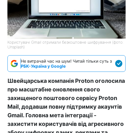
Користувачі Gmail отримали безкоштовне шифрування (фото:
Unsplash)
Не витрачай час на шум! Читай тільки суть з
РБК-Україна у Google
Швейцарська компанія Proton оголосила
про масштабне оновлення свого
захищеного поштового сервісу Proton
Mail, додавши повну підтримку акаунтів
Gmail. Головна мета інтеграції -
захистити користувачів від агресивного
збору цифрових даних, реклами та