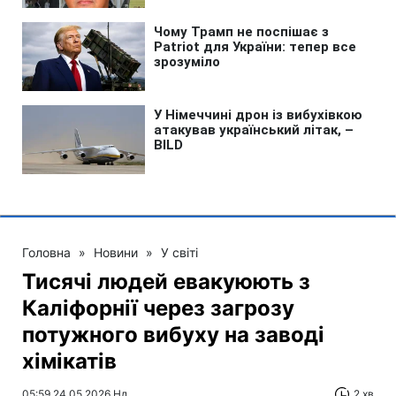
Головна
»
Новини
»
У світі
Тисячі людей евакуюють з
Каліфорнії через загрозу
потужного вибуху на заводі
хімікатів
05:59 24.05.2026 Нд
2 хв