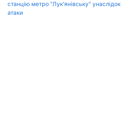
станцію метро "Лук'янівську" унаслідок
атаки