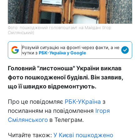
Фото: пошкоджений головпоштамт на Майдані (Ігор
Смілянський)
Розумій ситуацію на фронті через факти, а не
чутки з
РБК-Україна у Google
Головний "листоноша" України виклав
фото пошкодженої будівлі. Він заявив,
що її швидко відремонтують.
Про це повідомляє
РБК-УКраїна
з
посиланням на повідомлення
Ігоря
Смілянського
в Телеграм.
Читайте також:
У Києві пошкоджено