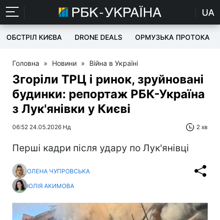
UA
ОБСТРІЛ КИЄВА
DRONE DEALS
ОРМУЗЬКА ПРОТОКА
Головна
»
Новини
»
Війна в Україні
Згоріли ТРЦ і ринок, зруйновані
будинки: репортаж РБК-Україна
з Лук'янівки у Києві
06:52 24.05.2026 Нд
2 хв
Перші кадри після удару по Лук'янівці
ОЛЕНА ЧУПРОВСЬКА
ЮЛІЯ АКИМОВА