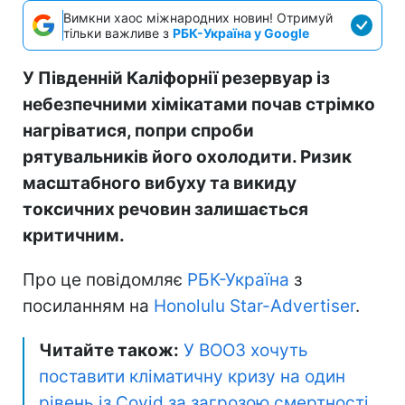
Вимкни хаос міжнародних новин! Отримуй
тільки важливе з
РБК-Україна у Google
У Південній Каліфорнії резервуар із
небезпечними хімікатами почав стрімко
нагріватися, попри спроби
рятувальників його охолодити. Ризик
масштабного вибуху та викиду
токсичних речовин залишається
критичним.
Про це повідомляє
РБК-Україна
з
посиланням на
Honolulu Star-Advertiser
.
Читайте також:
У ВООЗ хочуть
поставити кліматичну кризу на один
рівень із Covid за загрозою смертності