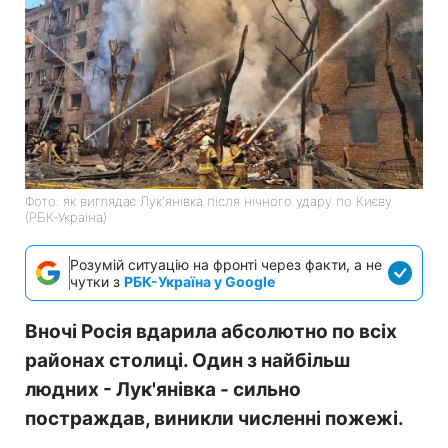
Фото: як виглядає Лук'янівка після нічного удару по Києву
(РБК-Україна)
Розумій ситуацію на фронті через факти, а не
чутки з
РБК-Україна у Google
Вночі Росія вдарила абсолютно по всіх
районах столиці. Один з найбільш
людних - Лук'янівка - сильно
постраждав, виникли численні пожежі.