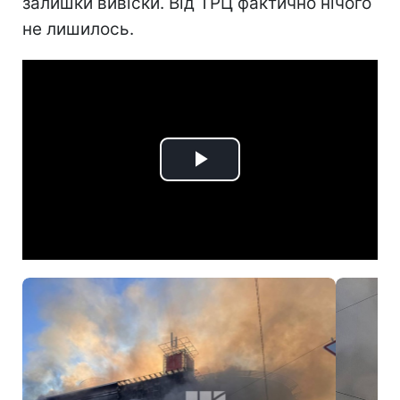
залишки вивіски. Від ТРЦ фактично нічого
не лишилось.
Play
Video