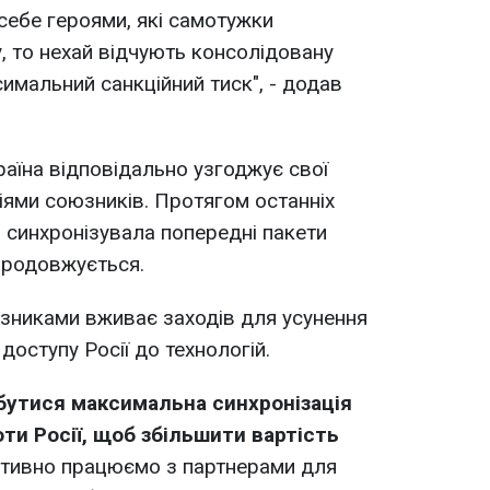
ебе героями, які самотужки
, то нехай відчують консолідовану
имальний санкційний тиск", - додав
раїна відповідально узгоджує свої
кціями союзників. Протягом останніх
 синхронізувала попередні пакети
продовжується.
зниками вживає заходів для усунення
оступу Росії до технологій.
дбутися максимальна синхронізація
оти Росії, щоб збільшити вартість
тивно працюємо з партнерами для