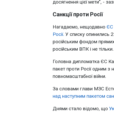
досягнення цієї мети", - за
Санкції проти Росії
Нагадаємо, нещодавно
ЄС 
Росії.
У списку опинились 22
російським фондом прямих і
російським ВПК і не тільки.
Головна дипломатка ЄС Ка
пакет проти Росії одним з 
повномасштабної війни.
За словами глави МЗС Есто
над наступним пакетом сан
Днями стало відомо, що
Ук