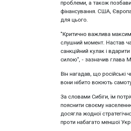
проблеми, а також позбав
фінансування. США, Європа
для цього.
"Критично важлива максима
слушний момент. Настав ча
санкційний кулак і вдарити
силою", - зазначив глава 
Він нагадав, що російські
вони нібито воюють самоту
За словами Сибіги, їм пот
пояснити своєму населенню
досягла жодної стратегічної
проти набагато меншої Укр