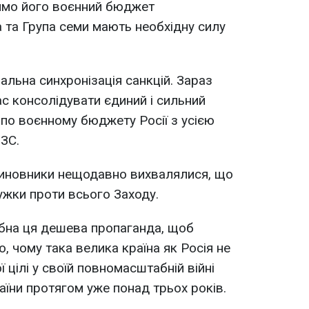
имо його воєнний бюджет
 та Група семи мають необхідну силу
льна синхронізація санкцій. Зараз
с консолідувати єдиний і сильний
 по воєнному бюджету Росії з усією
МЗС.
 чиновники нещодавно вихвалялися, що
жки проти всього Заходу.
рібна ця дешева пропаганда, щоб
, чому така велика країна як Росія не
 цілі у своїй повномасштабній війні
аїни протягом уже понад трьох років.