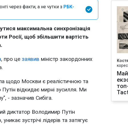
нті через факти, а не чутки з
РБК-
бутися максимальна синхронізація
оти Росії, щоб збільшити вартість
.
а
, про це
заявив
міністр закордонних
Кост
корес
а.
Май
екз
па щодо Москви є реалістичною та
топ
 Путін відкидає мирні зусилля. Ми
Tact
у", - зазначив Сибіга.
кий диктатор Володимир Путін
 уникає зустрічі лідерів та затягує