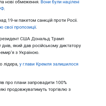
ла нові обмеження.
Вони були націлені
РФ
.
ад 19-м пакетом санкцій проти Росії.
 свої пропозиції
.
 президент США Дональд Трамп
 днів, який дав російському диктатору
емир'я з Україною.
о лідера,
у глави Кремля залишилося
яв про плани запровадити 100%
, які продовжуватимуть торгівлю з