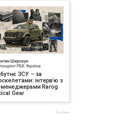
янтин Широкун
пондент РБК-Україна
бутнє ЗСУ – за
оскелетами: інтерв'ю з
-менеджерами Rarog
ical Gear