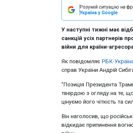
Розумій ситуацію на фро
Україна у Google
У наступні тижні має від
санкцій усіх партнерів пр
війни для країни-агресора
Як повідомляє
РБК-Україн
справ України Андрій Сибіг
"Позиція Президента Трам
твердою з огляду на те, що
цінуємо його чіткість та сил
Він наголосив, що російсь
відкидає припинення вогню,