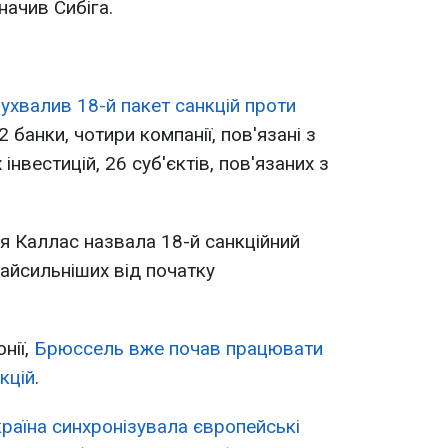
значив Сибіга.
ухвалив 18-й пакет санкцій проти
 банки, чотири компанії, пов'язані з
нвестицій, 26 суб'єктів, пов'язаних з
я Каллас назвала 18-й санкційний
найсильніших від початку
нії,
Брюссель вже почав працювати
кцій
.
раїна синхронізувала європейські