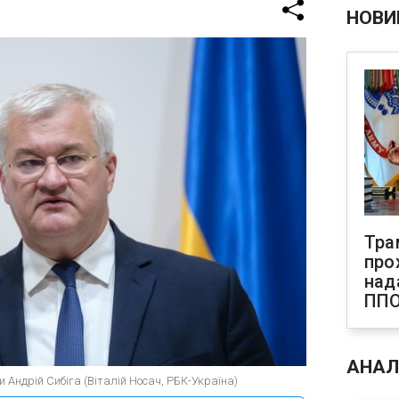
НОВИ
Тра
про
над
ПП
АНАЛ
и Андрій Сибіга (Віталій Носач, РБК-Україна)