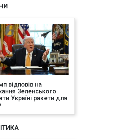
НИ
мп відповів на
хання Зеленського
ати Україні ракети для
О
ІТИКА