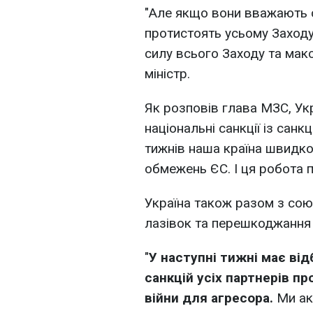
"Але якщо вони вважають с
протистоять усьому Заходу
силу всього Заходу та макс
міністр.
Як розповів глава МЗС, Ук
національні санкції із сан
тижнів наша країна швидко
обмежень ЄС. І ця робота 
Україна також разом з сою
лазівок та перешкоджання д
"
У наступні тижні має ві
санкцій усіх партнерів пр
війни для агресора.
Ми ак