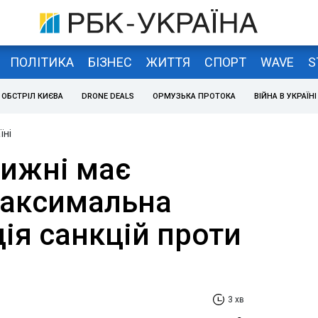
ПОЛІТИКА
БІЗНЕС
ЖИТТЯ
СПОРТ
WAVE
S
ОБСТРІЛ КИЄВА
DRONE DEALS
ОРМУЗЬКА ПРОТОКА
ВІЙНА В УКРАЇНІ
їні
тижні має
максимальна
ія санкцій проти
3 хв