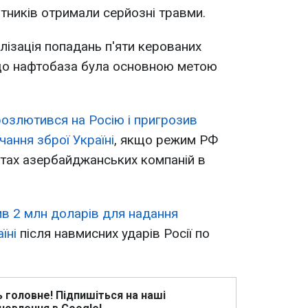
ітників отримали серйозні травми.
ізація попадань п'яти керованих
 що нафтобаза була основною метою
озлютився на Росію і пригрозив
ання зброї Україні
, якщо режим РФ
ктах азербайджанських компаній в
в 2 млн доларів для надання
їні
після навмисних ударів Росії по
ь головне! Підпишіться на наші