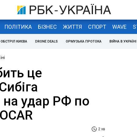
ПОЛІТИКА
БІЗНЕС
ЖИТТЯ
СПОРТ
WAVE
S
ОБСТРІЛ КИЄВА
DRONE DEALS
ОРМУЗЬКА ПРОТОКА
ВІЙНА В УКРАЇНІ
їні
бить це
Сибіга
 на удар РФ по
SOCAR
2 хв