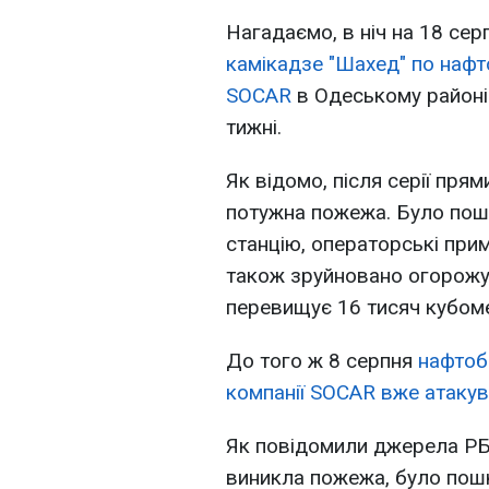
Нагадаємо, в ніч на 18 се
камікадзе "Шахед" по нафт
SOCAR
в Одеському районі.
тижні.
Як відомо, після серії пря
потужна пожежа. Було пош
станцію, операторські прим
також зруйновано огорожу.
перевищує 16 тисяч кубоме
До того ж 8 серпня
нафтоб
компанії SOCAR вже атаку
Як повідомили джерела РБК
виникла пожежа, було пош