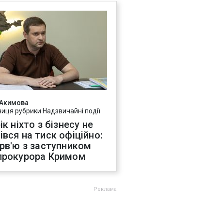
 Акимова
ниця рубрики Надзвичайні події
ік ніхто з бізнесу не
івся на тиск офіційно:
ерв'ю з заступником
прокурора Кримом