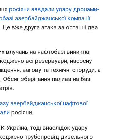
рпня
росіяни завдали удару дронами-
обазі азербайджанської компанії
 Це вже друга атака за останні два
мих влучань на нафтобазі виникла
коджено всі резервуари, насосну
іщення, вагову та технічні споруди, а
 Обсяг зберігання палива на базі
трів.
азу азербайджанської нафтової
вали
росіяни.
-Україна, тоді внаслідок удару
коджено трубопровід дизельного