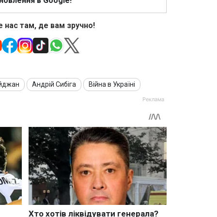
новлення в Google!
 нас там, де вам зручно!
йджан
Андрій Сибіга
Війна в Україні