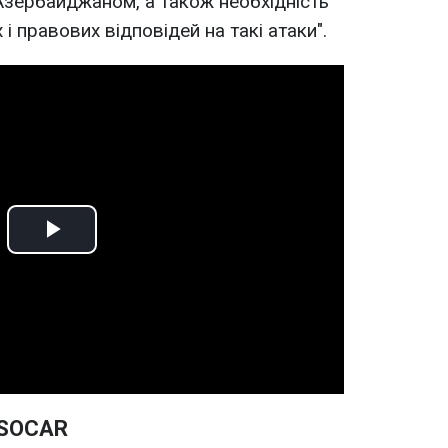
 Азербайджаном, а також необхідність
і правових відповідей на такі атаки".
Play
Video
 SOCAR