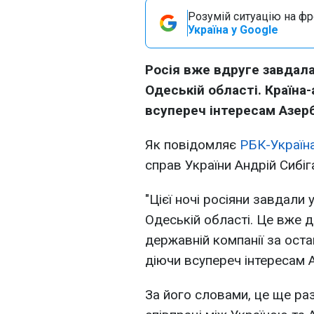
Розумій ситуацію на фро
Україна у Google
Росія вже вдруге завдала
Одеській області. Країна
всупереч інтересам Азер
Як повідомляє
РБК-Україн
справ України Андрій Сибіг
"Цієї ночі росіяни завдали
Одеській області. Це вже д
державній компанії за оста
діючи всупереч інтересам А
За його словами, це ще ра