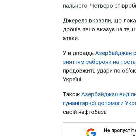
пального. Четверо співроб
Джерела вказали, що локал
дронів явно вказує на те,
атаки.
У відповідь
Азербайджан р
зняттям заборони на постач
продовжить удари по об'є
Україні.
Також
Азербайджан виділи
гуманітарної допомоги Укра
своїй нафтобазі.
Не пропустіт