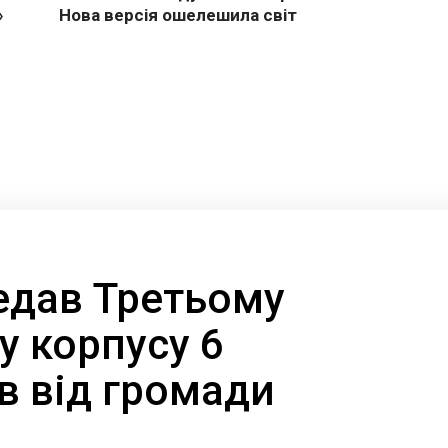
едав Третьому
у корпусу 6
в від громади