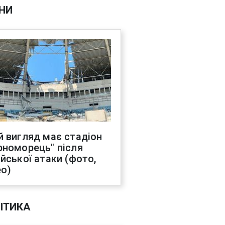
НИ
й вигляд має стадіон
рноморець" після
ійської атаки (фото,
ео)
ІТИКА