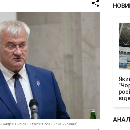
НОВИ
Яки
"Чо
рос
від
АНАЛ
и Андрій Сибіга (Віталій Носач, РБК-Україна)