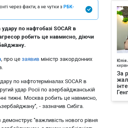
нті через факти, а не чутки з
РБК-
 удару по нафтобазі SOCAR в
-агресор робить це навмисно, діючи
байджану.
а
, про це
заявив
міністр закордонних
Юлія
керів
а.
За р
жал
 удару по нафтотерміналах SOCAR в
інт
ругий удар Росії по азербайджанській
Ген
нні тижні. Москва робить це навмисно,
зербайджану", - зазначив Сибіга.
з демонструє "важливість нового рівня