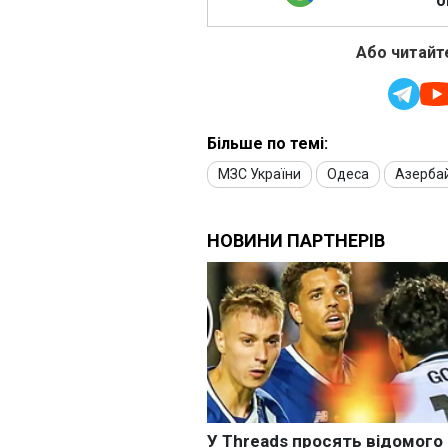
о
Або читайте
Більше по темі:
МЗС України
Одеса
Азерба